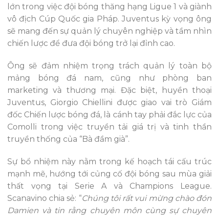
lớn trong việc đội bóng thăng hạng Ligue 1 và giành
vô địch Cúp Quốc gia Pháp. Juventus kỳ vọng ông
sẽ mang đến sự quản lý chuyên nghiệp và tầm nhìn
chiến lược để đưa đội bóng trở lại đỉnh cao.
Ông sẽ đảm nhiệm trọng trách quản lý toàn bộ
mảng bóng đá nam, cũng như phòng ban
marketing và thương mại. Đặc biệt, huyền thoại
Juventus, Giorgio Chiellini được giao vai trò Giám
đốc Chiến lược bóng đá, là cánh tay phải đắc lực của
Comolli trong việc truyền tải giá trị và tinh thần
truyền thống của “Bà đầm già”.
Sự bổ nhiệm này nằm trong kế hoạch tái cấu trúc
mạnh mẽ, hướng tới củng cố đội bóng sau mùa giải
thất vọng tại Serie A và Champions League.
Scanavino chia sẻ: “
Chúng tôi rất vui mừng chào đón
Damien và tin rằng chuyên môn cùng sự chuyên