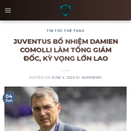
Skip
to
content
TIN TỨC THỂ THAO
JUVENTUS BỔ NHIỆM DAMIEN
COMOLLI LÀM TỔNG GIÁM
ĐỐC, KỲ VỌNG LỚN LAO
POSTED ON
JUNE 4, 2025
BY
ADMINPBN
04
Jun