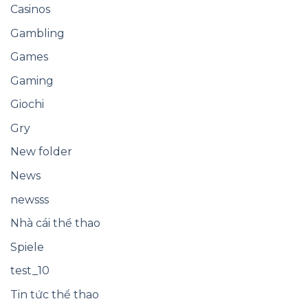
Casinos
Gambling
Games
Gaming
Giochi
Gry
New folder
News
newsss
Nhà cái thể thao
Spiele
test_10
Tin tức thể thao