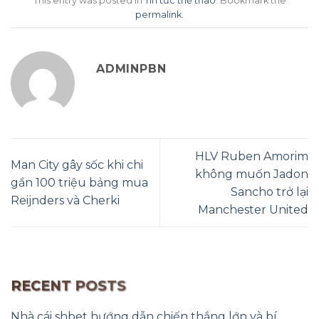
This entry was posted in
Tin tức thể thao
. Bookmark the
permalink
.
ADMINPBN
HLV Ruben Amorim
Man City gây sốc khi chi
không muốn Jadon
gần 100 triệu bảng mua
Sancho trở lại
Reijnders và Cherki
Manchester United
RECENT POSTS
Nhà cái shbet hướng dẫn chiến thắng lớn và bí