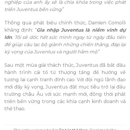
nghiệp của anh ấy sẽ là chìa khóa trong việc phát
triển Juventus bền vững
.”
Thông qua phát biểu chính thức, Damien Comolli
khẳng định: “
Gia nhập Juventus là niềm vinh dự
lớn
. Tôi sẽ dốc hết sức mình ngay từ ngày đầu tiên
để giúp câu lạc bộ giành những chiến thắng, đáp lại
kỳ vọng của Juventus và người hâm mộ
.”
Sau một mùa giải thách thức, Juventus đã bắt đầu
hành trình cải tổ từ thượng tầng để hướng về
tương lai cạnh tranh đỉnh cao. Với đội ngũ lãnh đạo
mới đầy kỳ vọng, Juventus đặt mục tiêu trở lại đấu
trường châu Âu với sức mạnh mới, đồng thời phát
triển bền vững trong các khía cạnh kinh doanh và
thể thao.