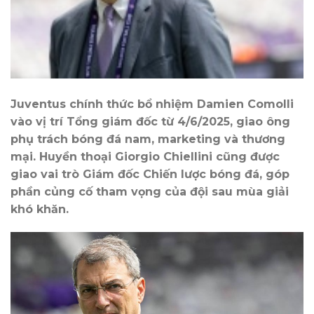
Juventus chính thức bổ nhiệm Damien Comolli
vào vị trí Tổng giám đốc từ 4/6/2025, giao ông
phụ trách bóng đá nam, marketing và thương
mại. Huyền thoại Giorgio Chiellini cũng được
giao vai trò Giám đốc Chiến lược bóng đá, góp
phần củng cố tham vọng của đội sau mùa giải
khó khăn.