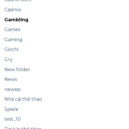
Casinos
Gambling
Games
Gaming
Giochi
Gry
New folder
News
newsss
Nhà cái thể thao
Spiele
test_10