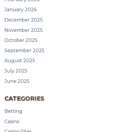
January 2026
December 2025
November 2025
October 2025
September 2025
August 2025
July 2025
June 2025
CATEGORIES
Betting
Casino
Casino Sites