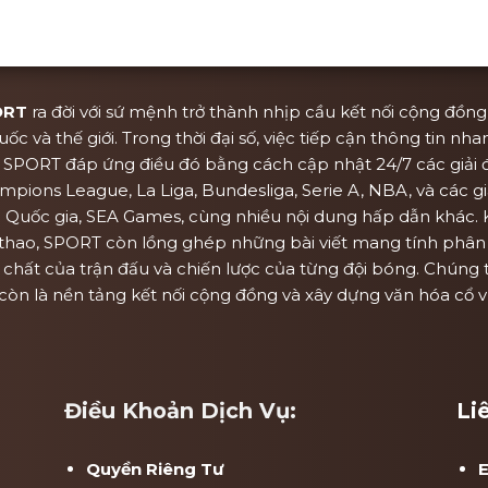
ORT
ra đời với sứ mệnh trở thành nhịp cầu kết nối cộng đồ
uốc và thế giới. Trong thời đại số, việc tiếp cận thông tin nhan
. SPORT đáp ứng điều đó bằng cách cập nhật 24/7 các giải
mpions League, La Liga, Bundesliga, Serie A, NBA, và các g
 Quốc gia, SEA Games, cùng nhiều nội dung hấp dẫn khác. K
 thao, SPORT còn lồng ghép những bài viết mang tính phân t
chất của trận đấu và chiến lược của từng đội bóng. Chúng tôi 
òn là nền tảng kết nối cộng đồng và xây dựng văn hóa cổ vũ
Điều Khoản Dịch Vụ:
Li
Quyền Riêng Tư
E