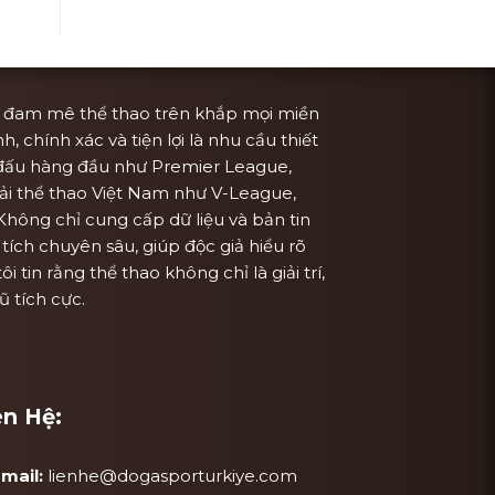
ng đam mê thể thao trên khắp mọi miền
h, chính xác và tiện lợi là nhu cầu thiết
 đấu hàng đầu như Premier League,
iải thể thao Việt Nam như V-League,
hông chỉ cung cấp dữ liệu và bản tin
ích chuyên sâu, giúp độc giả hiểu rõ
tin rằng thể thao không chỉ là giải trí,
 tích cực.
ên Hệ:
mail:
lienhe@dogasporturkiye.com