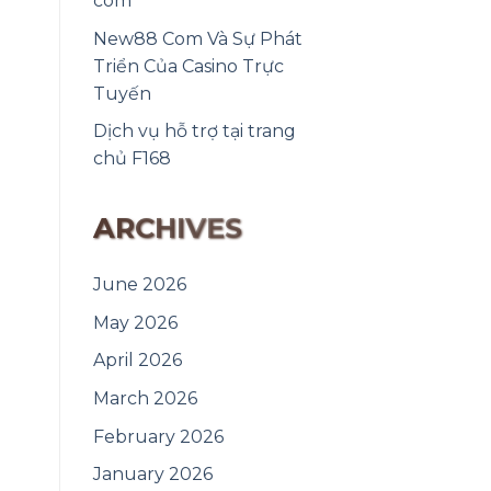
com
New88 Com Và Sự Phát
Triển Của Casino Trực
Tuyến
Dịch vụ hỗ trợ tại trang
chủ F168
ARCHIVES
June 2026
May 2026
April 2026
March 2026
February 2026
January 2026