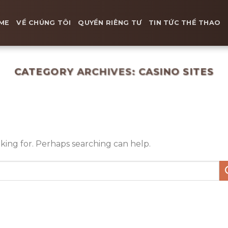
ME
VỀ CHÚNG TÔI
QUYỀN RIÊNG TƯ
TIN TỨC THỂ THAO
CATEGORY ARCHIVES:
CASINO SITES
oking for. Perhaps searching can help.