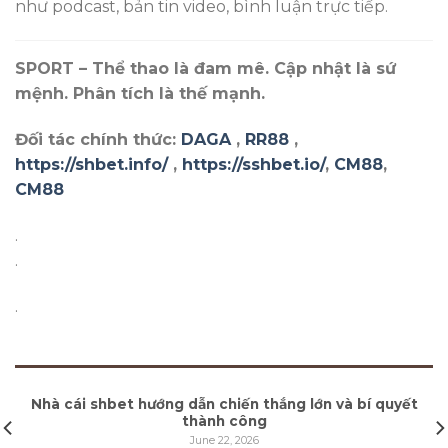
như podcast, bản tin video, bình luận trực tiếp.
SPORT – Thể thao là đam mê. Cập nhật là sứ
mệnh. Phân tích là thế mạnh.
Đối tác chính thức:
DAGA
,
RR88
,
https://shbet.info/
,
https://sshbet.io/
,
CM88
,
CM88
.
.
.
Nhà cái shbet hướng dẫn chiến thắng lớn và bí quyết
thành công
June 22, 2026