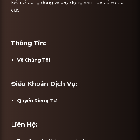
kết nối cộng đồng và xây dựng văn hóa cổ vũ tích
cực.
Thông Tin:
Về Chúng Tôi
Điều Khoản Dịch Vụ:
Quyền Riêng Tư
Liên Hệ: