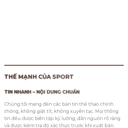
THẾ MẠNH CỦA SPORT
TIN NHANH – NỘI DUNG CHUẨN
Chúng tôi mang đến các bản tin thể thao chính
thống, không giật tít, không xuyên tạc. Mọi thông
tin đều được biên tập kỹ lưỡng, dẫn nguồn rõ ràng
và được kiểm tra độ xác thực trước khi xuất bản.