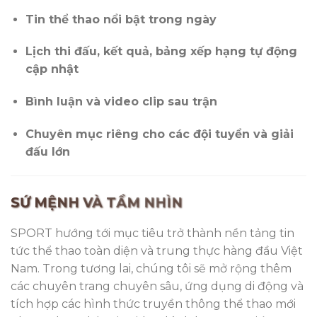
Tin thể thao nổi bật trong ngày
Lịch thi đấu, kết quả, bảng xếp hạng tự động
cập nhật
Bình luận và video clip sau trận
Chuyên mục riêng cho các đội tuyển và giải
đấu lớn
SỨ MỆNH VÀ TẦM NHÌN
SPORT hướng tới mục tiêu trở thành nền tảng tin
tức thể thao toàn diện và trung thực hàng đầu Việt
Nam. Trong tương lai, chúng tôi sẽ mở rộng thêm
các chuyên trang chuyên sâu, ứng dụng di động và
tích hợp các hình thức truyền thông thể thao mới