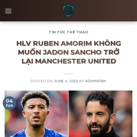
Skip
to
content
TIN TỨC THỂ THAO
HLV RUBEN AMORIM KHÔNG
MUỐN JADON SANCHO TRỞ
LẠI MANCHESTER UNITED
POSTED ON
JUNE 4, 2025
BY
ADMINPBN
04
Jun