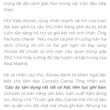
trọng để đội cảnh giác hơn trong các trận đấu tiếp
theo.
HLV Xabi Alonso cũng nhấn mạnh vai trò của toàn
đội, bao gồm cả cầu thủ trên băng ghế dự bị, phải
luôn sẵn sàng hỗ trợ và giữ kết nối tinh thần. Ông
hài hước chia sẻ:
“Nếu muốn cà phê thì uống hẳn hai
tách. Chúng tôi chỉ có hai giờ nghỉ rồi bay sang
Florida để chuẩn bị cho trận cầu quan trọng gặp
PSG,”
cho thấy cường độ tập luyện và tập trung của
Real Madrid.
Về cá nhân cầu thủ, Alonso dành lời khen ngợi đặc
biệt cho tiền đạo Gonzalo Garcia. Ông nhận xét:
“
Cậu ấy tận dụng rất tốt cơ hội, liên tục ghi bàn
.
Gonzalo có bản năng săn bàn, luôn xuất hiện đúng
lúc, đúng chỗ.”
Trước giải đấu, Garcia mới chỉ có sáu
lần ra sân cho đội một mà chưa ghi bàn. Nhưng tại