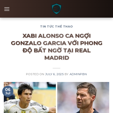
Skip
to
content
TIN TỨC THỂ THAO
XABI ALONSO CA NGỢI
GONZALO GARCIA VỚI PHONG
ĐỘ BẤT NGỜ TẠI REAL
MADRID
POSTED ON
JULY 6, 2025
BY
ADMINPBN
06
Jul