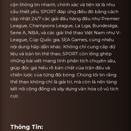
cận thông tin nhanh, chính xác và tiện lợi là nhu
cầu thiết yếu. SPORT đáp ứng điều đó bằng cách
cập nhật 24/7 các giải đấu hàng đầu như Premier
League, Champions League, La Liga, Bundesliga,
Serie A, NBA, và các giải thể thao Việt Nam như V-
League, Cúp Quốc gia, SEA Games, cùng nhiều
nội dung hấp dẫn khác. Không chỉ cung cấp dữ
liệu và bản tin thể thao, SPORT còn lồng ghép
những bài viết mang tính phân tích chuyên sâu,
giúp độc giả hiểu rõ bản chất của trận đấu và
chiến lược của từng đội bóng. Chúng tôi tin rằng
thể thao không chỉ là giải trí, mà còn là nền tảng
kết nối cộng đồng và xây dựng văn hóa cổ vũ tích
cực.
Thông Tin: