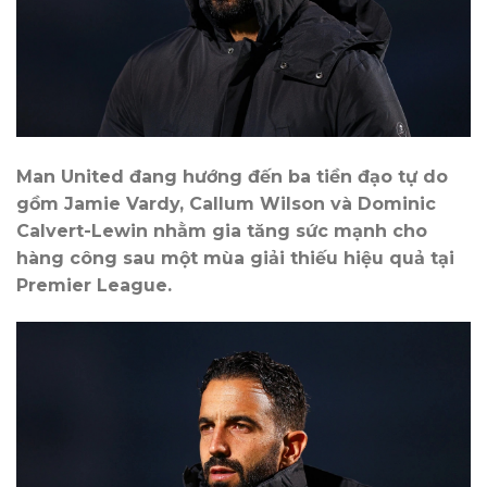
Man United đang hướng đến ba tiền đạo tự do
gồm Jamie Vardy, Callum Wilson và Dominic
Calvert-Lewin nhằm gia tăng sức mạnh cho
hàng công sau một mùa giải thiếu hiệu quả tại
Premier League.