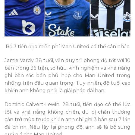
Bộ 3 tiền đạo miễn phí Man United có thể cân nhắc.
Jamie Vardy, 38 tuổi, vẫn duy trì phong độ tốt với 10
bàn trong 36 trận, sở hữu kinh nghiệm và khả năng
ghi bàn sắc bén phù hợp cho Man United trong
những trận đấu quan trọng. Tuy nhiên, độ tuổi cao
khiến anh không phải là giải pháp dài hạn.
Dominic Calvert-Lewin, 28 tuổi, tiền đạo có thể lực
tốt và khả năng không chiến, dù bị chấn thương
cản trở mùa trước khiến anh chỉ ghi 3 bàn sau 7 lần
đá chính. Nếu lấy lại phong độ, anh sẽ là bổ sung
quý giá cho Man United.