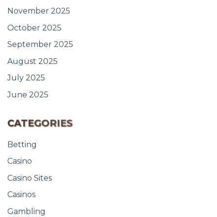
November 2025
October 2025
September 2025
August 2025
July 2025
June 2025
CATEGORIES
Betting
Casino
Casino Sites
Casinos
Gambling