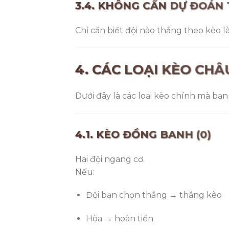
3.4. KHÔNG CẦN DỰ ĐOÁN 
Chỉ cần biết đội nào thắng theo kèo l
4. CÁC LOẠI KÈO CHÂ
Dưới đây là các loại kèo chính mà bạn
4.1. KÈO ĐỒNG BANH (0)
Hai đội ngang cơ.
Nếu:
Đội bạn chọn thắng → thắng kèo
Hòa → hoàn tiền