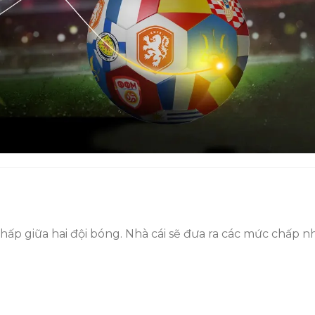
hấp giữa hai đội bóng. Nhà cái sẽ đưa ra các mức chấp n