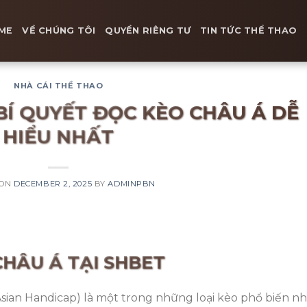
ME
VỀ CHÚNG TÔI
QUYỀN RIÊNG TƯ
TIN TỨC THỂ THAO
NHÀ CÁI THỂ THAO
BÍ QUYẾT ĐỌC KÈO CHÂU Á DỄ
HIỂU NHẤT
 ON
DECEMBER 2, 2025
BY
ADMINPBN
 CHÂU Á TẠI SHBET
sian Handicap) là một trong những loại kèo phổ biến nh