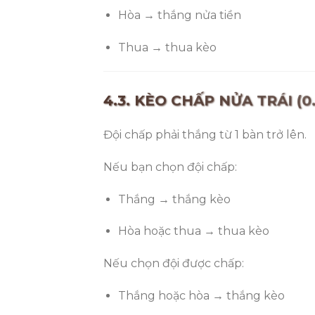
Hòa → thắng nửa tiền
Thua → thua kèo
4.3. KÈO CHẤP NỬA TRÁI (0.
Đội chấp phải thắng từ 1 bàn trở lên.
Nếu bạn chọn đội chấp:
Thắng → thắng kèo
Hòa hoặc thua → thua kèo
Nếu chọn đội được chấp:
Thắng hoặc hòa → thắng kèo