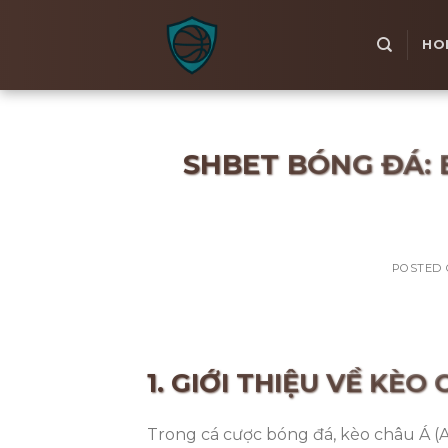
Skip
to
HO
content
SHBET BÓNG ĐÁ: 
POSTED
1. GIỚI THIỆU VỀ KÈO
Trong cá cược bóng đá, kèo châu Á (A