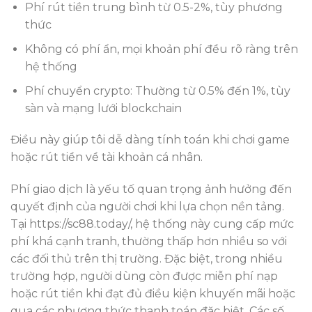
Phí rút tiền trung bình từ 0.5-2%, tùy phương
thức
Không có phí ẩn, mọi khoản phí đều rõ ràng trên
hệ thống
Phí chuyển crypto: Thường từ 0.5% đến 1%, tùy
sàn và mạng lưới blockchain
Điều này giúp tôi dễ dàng tính toán khi chơi game
hoặc rút tiền về tài khoản cá nhân.
Phí giao dịch là yếu tố quan trọng ảnh hưởng đến
quyết định của người chơi khi lựa chọn nền tảng.
Tại https://sc88.today/, hệ thống này cung cấp mức
phí khá cạnh tranh, thường thấp hơn nhiều so với
các đối thủ trên thị trường. Đặc biệt, trong nhiều
trường hợp, người dùng còn được miễn phí nạp
hoặc rút tiền khi đạt đủ điều kiện khuyến mãi hoặc
qua các phương thức thanh toán đặc biệt. Các số