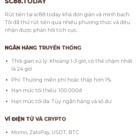
SC88.TODAY
Rút tiền tại sc88.today khá đơn giản và minh bạch.
Tôi đã thử rút tiền qua nhiều phương thức và đều
nhận được phản hồi tích cực.
NGÂN HÀNG TRUYỀN THỐNG
Thời gian xử lý: Khoảng 1-3 giờ, có thể chậm nhất
là 24 giờ
Phí: Thường miễn phí hoặc thấp hơn 1%
Hạn mức tối thiểu: 100.000đ
Hạn mức tối đa: Tùy ngân hàng và số dư
VÍ ĐIỆN TỬ VÀ CRYPTO
Momo, ZaloPay, USDT, BTC