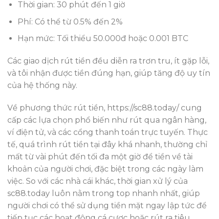
Thời gian: 30 phút đến 1 giờ
Phí: Có thể từ 0.5% đến 2%
Hạn mức: Tối thiểu 50.000đ hoặc 0.001 BTC
Các giao dịch rút tiền đều diễn ra trơn tru, ít gặp lỗi,
và tôi nhận được tiền đúng hạn, giúp tăng độ uy tín
của hệ thống này.
Về phương thức rút tiền, https://sc88.today/ cung
cấp các lựa chọn phổ biến như rút qua ngân hàng,
ví điện tử, và các cổng thanh toán trực tuyến. Thực
tế, quá trình rút tiền tại đây khá nhanh, thường chỉ
mất từ vài phút đến tối đa một giờ để tiền về tài
khoản của người chơi, đặc biệt trong các ngày làm
việc. So với các nhà cái khác, thời gian xử lý của
sc88.today luôn nằm trong top nhanh nhất, giúp
người chơi có thể sử dụng tiền mặt ngay lập tức để
tiếp tục các hoạt động cá cược hoặc rút ra tiêu