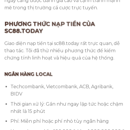
ngày càng được đánh giá cao và cạnh tranh mạnh
mẽ trong thị trường cá cược trực tuyến.
PHƯƠNG THỨC NẠP TIỀN CỦA
SC88.TODAY
Giao diện nạp tiền tại sc88.today rất trực quan, dễ
thao tác. Tôi đã thử nhiều phương thức để kiểm
chứng tính linh hoạt và hiệu quả của hệ thống.
NGÂN HÀNG LOCAL
Techcombank, Vietcombank, ACB, Agribank,
BIDV
Thời gian xử lý: Gần như ngay lập tức hoặc chậm
nhất là 15 phút
Phí: Miễn phí hoặc phí nhỏ tùy ngân hàng