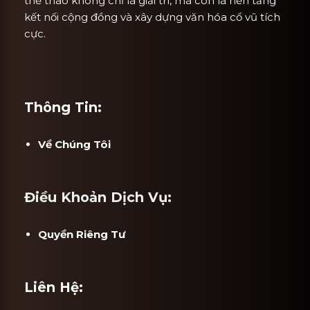
thể thao không chỉ là giải trí, mà còn là nền tảng
kết nối cộng đồng và xây dựng văn hóa cổ vũ tích
cực.
Thông Tin:
Về Chúng Tôi
Điều Khoản Dịch Vụ:
Quyền Riêng Tư
Liên Hệ: