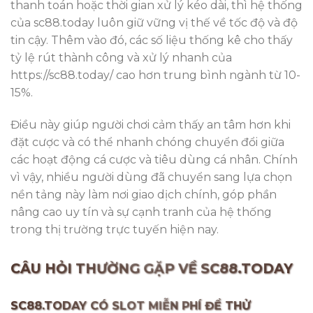
thanh toán hoặc thời gian xử lý kéo dài, thì hệ thống
của sc88.today luôn giữ vững vị thế về tốc độ và độ
tin cậy. Thêm vào đó, các số liệu thống kê cho thấy
tỷ lệ rút thành công và xử lý nhanh của
https://sc88.today/ cao hơn trung bình ngành từ 10-
15%.
Điều này giúp người chơi cảm thấy an tâm hơn khi
đặt cược và có thể nhanh chóng chuyển đổi giữa
các hoạt động cá cược và tiêu dùng cá nhân. Chính
vì vậy, nhiều người dùng đã chuyển sang lựa chọn
nền tảng này làm nơi giao dịch chính, góp phần
nâng cao uy tín và sự cạnh tranh của hệ thống
trong thị trường trực tuyến hiện nay.
CÂU HỎI THƯỜNG GẶP VỀ SC88.TODAY
SC88.TODAY CÓ SLOT MIỄN PHÍ ĐỂ THỬ