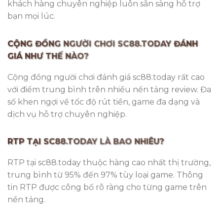
khách hàng chuyên nghiệp luôn sẵn sàng hỗ trợ
bạn mọi lúc.
CỘNG ĐỒNG NGƯỜI CHƠI SC88.TODAY ĐÁNH
GIÁ NHƯ THẾ NÀO?
Cộng đồng người chơi đánh giá sc88.today rất cao
với điểm trung bình trên nhiều nền tảng review. Đa
số khen ngợi về tốc độ rút tiền, game đa dạng và
dịch vụ hỗ trợ chuyên nghiệp.
RTP TẠI SC88.TODAY LÀ BAO NHIÊU?
RTP tại sc88.today thuộc hàng cao nhất thị trường,
trung bình từ 95% đến 97% tùy loại game. Thông
tin RTP được công bố rõ ràng cho từng game trên
nền tảng.