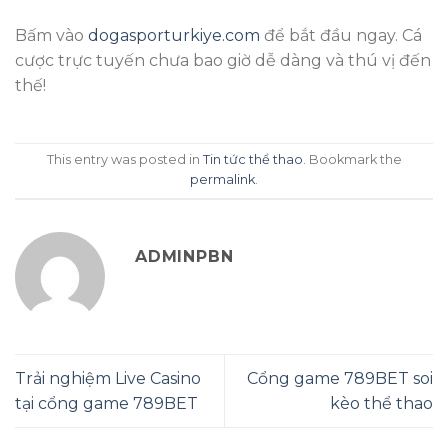
Bấm vào
dogasporturkiye.com
để bắt đầu ngay. Cá
cược trực tuyến chưa bao giờ dễ dàng và thú vị đến
thế!
This entry was posted in
Tin tức thể thao
. Bookmark the
permalink
.
ADMINPBN
Trải nghiệm Live Casino
Cổng game 789BET soi
tại cổng game 789BET
kèo thể thao