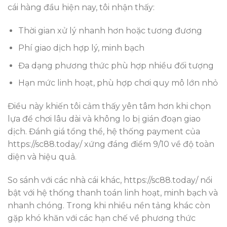
cái hàng đầu hiện nay, tôi nhận thấy:
Thời gian xử lý nhanh hơn hoặc tương đương
Phí giao dịch hợp lý, minh bạch
Đa dạng phương thức phù hợp nhiều đối tượng
Hạn mức linh hoạt, phù hợp chơi quy mô lớn nhỏ
Điều này khiến tôi cảm thấy yên tâm hơn khi chọn
lựa để chơi lâu dài và không lo bị gián đoạn giao
dịch. Đánh giá tổng thể, hệ thống payment của
https://sc88.today/ xứng đáng điểm 9/10 về độ toàn
diện và hiệu quả.
So sánh với các nhà cái khác, https://sc88.today/ nổi
bật với hệ thống thanh toán linh hoạt, minh bạch và
nhanh chóng. Trong khi nhiều nền tảng khác còn
gặp khó khăn với các hạn chế về phương thức