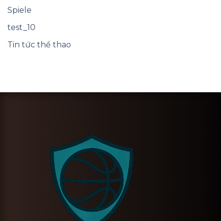
Spiele
test_10
Tin tức thể thao