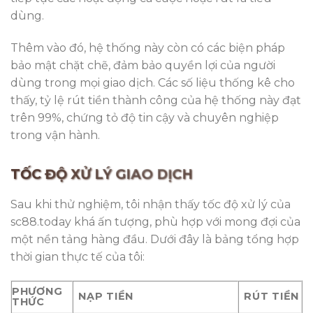
dùng.
Thêm vào đó, hệ thống này còn có các biện pháp
bảo mật chặt chẽ, đảm bảo quyền lợi của người
dùng trong mọi giao dịch. Các số liệu thống kê cho
thấy, tỷ lệ rút tiền thành công của hệ thống này đạt
trên 99%, chứng tỏ độ tin cậy và chuyên nghiệp
trong vận hành.
TỐC ĐỘ XỬ LÝ GIAO DỊCH
Sau khi thử nghiệm, tôi nhận thấy tốc độ xử lý của
sc88.today khá ấn tượng, phù hợp với mong đợi của
một nền tảng hàng đầu. Dưới đây là bảng tổng hợp
thời gian thực tế của tôi:
PHƯƠNG
NẠP TIỀN
RÚT TIỀN
THỨC