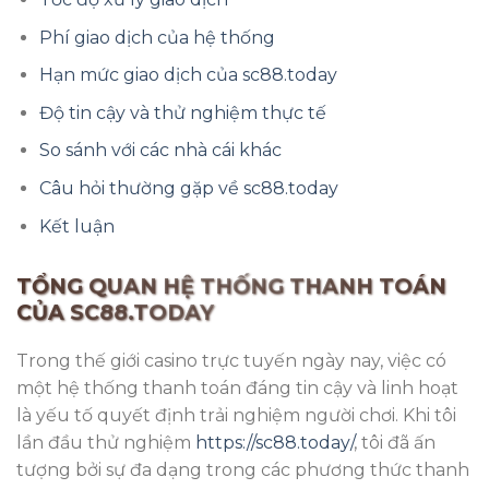
Phí giao dịch của hệ thống
Hạn mức giao dịch của sc88.today
Độ tin cậy và thử nghiệm thực tế
So sánh với các nhà cái khác
Câu hỏi thường gặp về sc88.today
Kết luận
TỔNG QUAN HỆ THỐNG THANH TOÁN
CỦA SC88.TODAY
Trong thế giới casino trực tuyến ngày nay, việc có
một hệ thống thanh toán đáng tin cậy và linh hoạt
là yếu tố quyết định trải nghiệm người chơi. Khi tôi
lần đầu thử nghiệm
https://sc88.today/
, tôi đã ấn
tượng bởi sự đa dạng trong các phương thức thanh