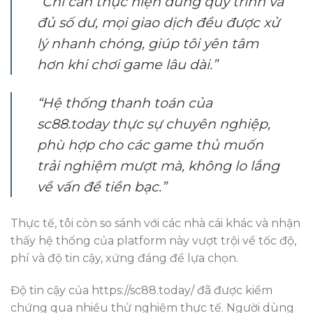
“Chỉ cần thực hiện đúng quy trình và
đủ số dư, mọi giao dịch đều được xử
lý nhanh chóng, giúp tôi yên tâm
hơn khi chơi game lâu dài.”
“Hệ thống thanh toán của
sc88.today thực sự chuyên nghiệp,
phù hợp cho các game thủ muốn
trải nghiệm mượt mà, không lo lắng
về vấn đề tiền bạc.”
Thực tế, tôi còn so sánh với các nhà cái khác và nhận
thấy hệ thống của platform này vượt trội về tốc độ,
phí và độ tin cậy, xứng đáng để lựa chọn.
Độ tin cậy của https://sc88.today/ đã được kiểm
chứng qua nhiều thử nghiệm thực tế. Người dùng