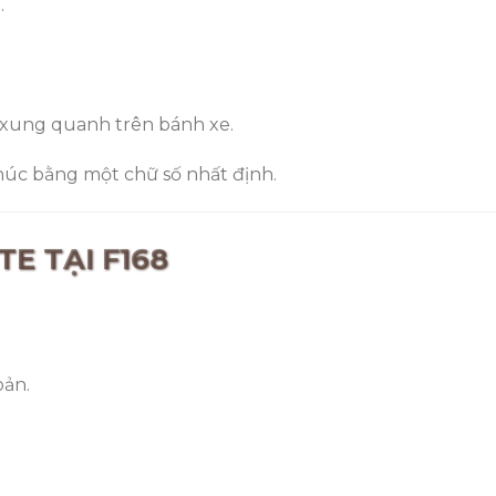
.
ố xung quanh trên bánh xe.
 thúc bằng một chữ số nhất định.
TE TẠI F168
oản.