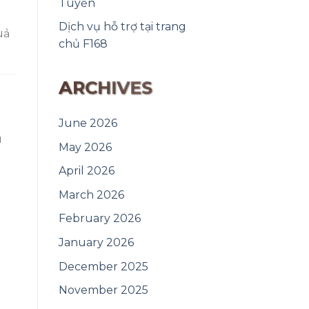
Tuyến
Dịch vụ hỗ trợ tại trang
uả
chủ F168
ARCHIVES
June 2026
u
May 2026
April 2026
March 2026
February 2026
January 2026
December 2025
November 2025