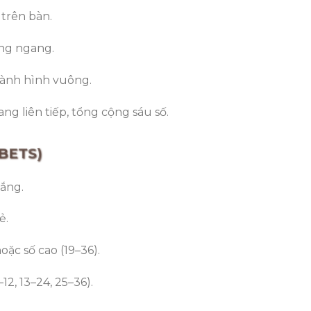
 trên bàn.
àng ngang.
thành hình vuông.
ng liên tiếp, tổng cộng sáu số.
BETS)
hắng.
ẻ.
oặc số cao (19–36).
12, 13–24, 25–36).