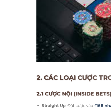
2. CÁC LOẠI CƯỢC TR
2.1 CƯỢC NỘI (INSIDE BETS
Straight Up
: Đặt cược vào
f168 nh