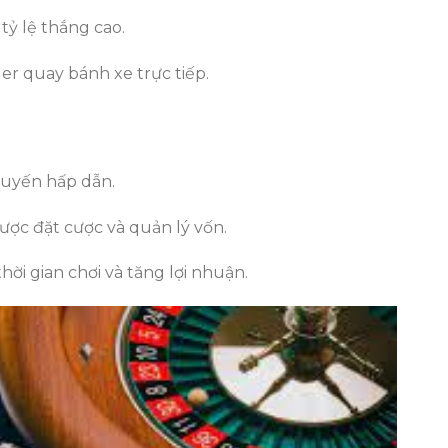
 tỷ lệ thắng cao.
er quay bánh xe trực tiếp.
 tuyến hấp dẫn.
lược đặt cược và quản lý vốn.
hời gian chơi và tăng lợi nhuận.