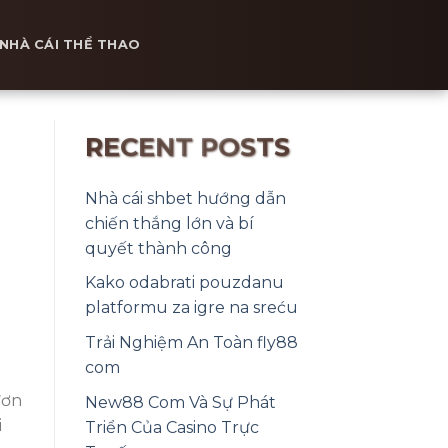
NHÀ CÁI THỂ THAO
RECENT POSTS
Nhà cái shbet hướng dẫn
chiến thắng lớn và bí
quyết thành công
Kako odabrati pouzdanu
platformu za igre na sreću
Trải Nghiệm An Toàn fly88
com
đơn
New88 Com Và Sự Phát
i
Triển Của Casino Trực