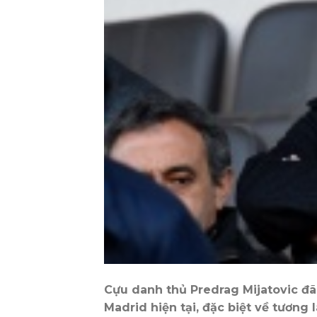
Cựu danh thủ Predrag Mijatovic đã
Madrid hiện tại, đặc biệt về tương 