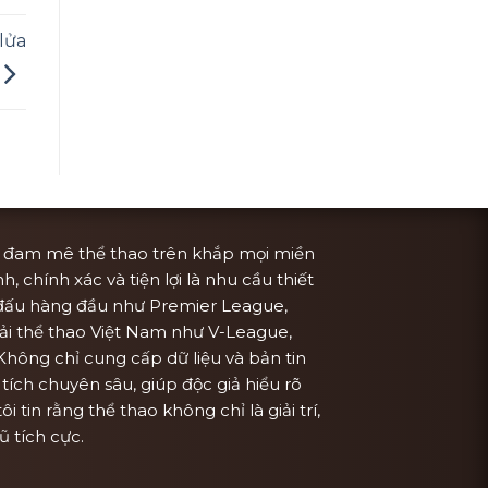
lửa
ng đam mê thể thao trên khắp mọi miền
h, chính xác và tiện lợi là nhu cầu thiết
 đấu hàng đầu như Premier League,
iải thể thao Việt Nam như V-League,
hông chỉ cung cấp dữ liệu và bản tin
ích chuyên sâu, giúp độc giả hiểu rõ
tin rằng thể thao không chỉ là giải trí,
 tích cực.