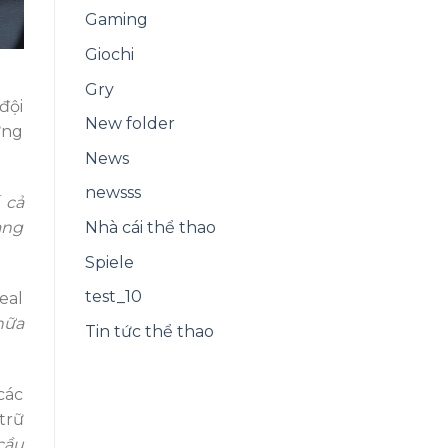
Gaming
Giochi
Gry
đội
New folder
ững
News
newsss
 cả
Nhà cái thể thao
àng
Spiele
test_10
eal
nữa
Tin tức thể thao
các
trữ
cầu