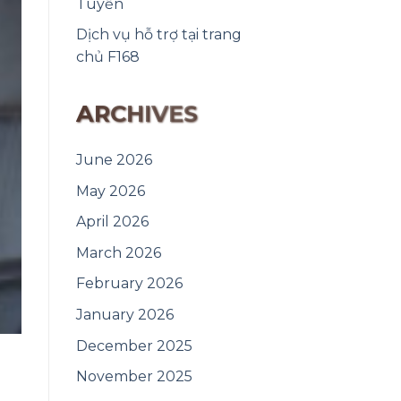
Tuyến
Dịch vụ hỗ trợ tại trang
chủ F168
ARCHIVES
June 2026
May 2026
April 2026
March 2026
February 2026
January 2026
December 2025
November 2025