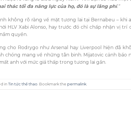
i thác tối đa năng lực của họ, đó là sự lãng phí
.”
ảnh không rõ ràng về mặt tương lai tại Bernabeu – khi 
ời HLV Xabi Alonso, hay trước đó chỉ chấp nhận vị trí 
n nắm quyền.
ng cho Rodrygo như Arsenal hay Liverpool hiện đã kh
nh chóng mang về những tân binh. Mijatovic cảnh báo 
mất anh với mức giá thấp trong tương lai gần.
ed in
Tin tức thể thao
. Bookmark the
permalink
.