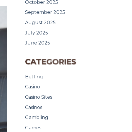
October 2025
September 2025
August 2025
July 2025
June 2025
CATEGORIES
Betting
Casino
Casino Sites
Casinos
Gambling
Games