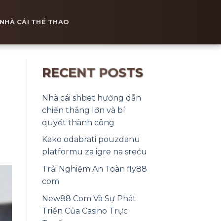
NHÀ CÁI THỂ THAO
RECENT POSTS
Nhà cái shbet hướng dẫn
chiến thắng lớn và bí
quyết thành công
Kako odabrati pouzdanu
platformu za igre na sreću
Trải Nghiệm An Toàn fly88
com
New88 Com Và Sự Phát
Triển Của Casino Trực