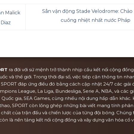
Sân vận động Stade Velodrome: Chảo 
n Malick
cuồng nhiệt nhất nước Pháp
 Diaz
ORT
ra đời với sứ mệnh trở thành nhịp cầu kết nối cộng đồ
uốc và thế giới. Trong thời đại số, việc tiếp cận thông tin nhan
. SPORT đáp ứng điều đó bằng cách cập nhật 24/7 các giải
mpions League, La Liga, Bundesliga, Serie A, NBA, và các g
 Quốc gia, SEA Games, cùng nhiều nội dung hấp dẫn khác. K
 thao, SPORT còn lồng ghép những bài viết mang tính phân t
chất của trận đấu và chiến lược của từng đội bóng. Chúng tôi 
òn là nền tảng kết nối cộng đồng và xây dựng văn hóa cổ vũ