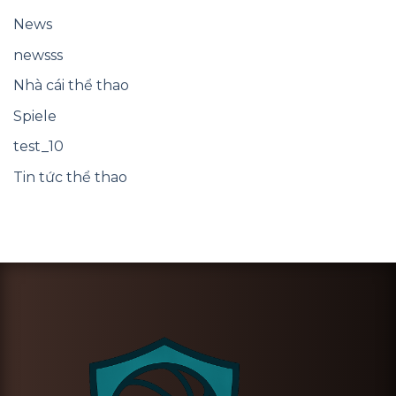
News
newsss
Nhà cái thể thao
Spiele
test_10
Tin tức thể thao