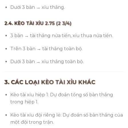
Dưới 3 bàn → xỉu thắng.
2.4. KÈO TÀI XỈU 2.75 (2 3/4)
3 bàn → tài thắng nửa tiền, xỉu thua nửa tiền.
Trên 3 bàn → tài thắng toàn bộ.
Dưới 3 bàn → xỉu thắng toàn bộ.
3. CÁC LOẠI KÈO TÀI XỈU KHÁC
Kèo tài xỉu hiệp 1: Dự đoán tổng số bàn thắng
trong hiệp 1.
Kèo tài xỉu đội riêng lẻ: Dự đoán số bàn thắng của
một đội trong trận.