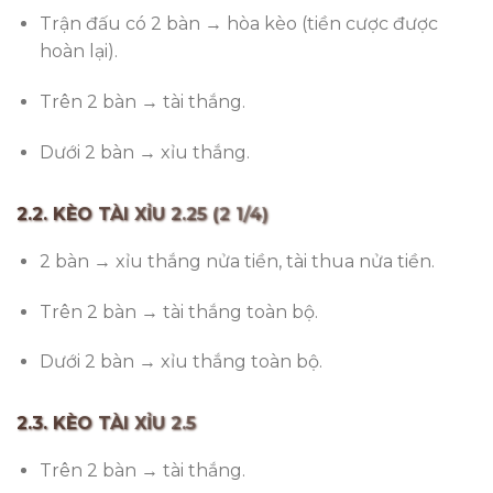
Trận đấu có 2 bàn → hòa kèo (tiền cược được
hoàn lại).
Trên 2 bàn → tài thắng.
Dưới 2 bàn → xỉu thắng.
2.2. KÈO TÀI XỈU 2.25 (2 1/4)
2 bàn → xỉu thắng nửa tiền, tài thua nửa tiền.
Trên 2 bàn → tài thắng toàn bộ.
Dưới 2 bàn → xỉu thắng toàn bộ.
2.3. KÈO TÀI XỈU 2.5
Trên 2 bàn → tài thắng.