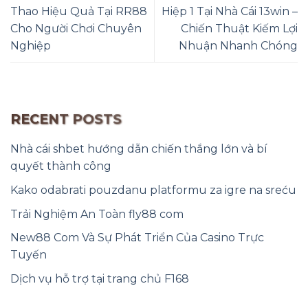
Thao Hiệu Quả Tại RR88
Hiệp 1 Tại Nhà Cái 13win –
Cho Người Chơi Chuyên
Chiến Thuật Kiếm Lợi
Nghiệp
Nhuận Nhanh Chóng
RECENT POSTS
Nhà cái shbet hướng dẫn chiến thắng lớn và bí
quyết thành công
Kako odabrati pouzdanu platformu za igre na sreću
Trải Nghiệm An Toàn fly88 com
New88 Com Và Sự Phát Triển Của Casino Trực
Tuyến
Dịch vụ hỗ trợ tại trang chủ F168