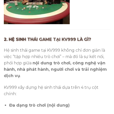
2. HỆ SINH THÁI GAME TẠI KV999 LÀ GÌ?
Hệ sinh thái game tại KV999 không chỉ đơn giản là
việc “tập hợp nhiều trò chơi” – mà đó là sự kết nối,
phối hợp giữa
nội dung trò chơi, công nghệ vận
hành, nhà phát hành, người chơi và trải nghiệm
dịch vụ
.
KV999 xây dựng hệ sinh thái dựa trên 4 trụ cột
chính:
Đa dạng trò chơi (nội dung)