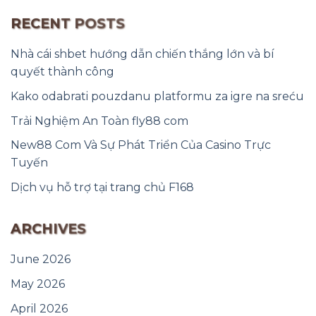
RECENT POSTS
Nhà cái shbet hướng dẫn chiến thắng lớn và bí
quyết thành công
Kako odabrati pouzdanu platformu za igre na sreću
Trải Nghiệm An Toàn fly88 com
New88 Com Và Sự Phát Triển Của Casino Trực
Tuyến
Dịch vụ hỗ trợ tại trang chủ F168
ARCHIVES
June 2026
May 2026
April 2026