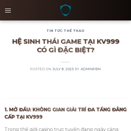
Skip
to
content
TIN TỨC THỂ THAO
HỆ SINH THÁI GAME TẠI KV999
CÓ GÌ ĐẶC BIỆT?
POSTED ON
JULY 8, 2025
BY
ADMINPBN
1. MỞ ĐẦU: KHÔNG GIAN GIẢI TRÍ ĐA TẦNG ĐẲNG
CẤP TẠI KV999
Trong thế giới casino trực tuyến đang ngày càng