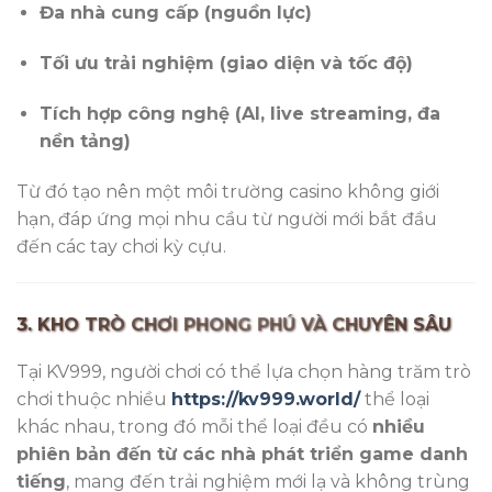
Đa nhà cung cấp (nguồn lực)
Tối ưu trải nghiệm (giao diện và tốc độ)
Tích hợp công nghệ (AI, live streaming, đa
nền tảng)
Từ đó tạo nên một môi trường casino không giới
hạn, đáp ứng mọi nhu cầu từ người mới bắt đầu
đến các tay chơi kỳ cựu.
3. KHO TRÒ CHƠI PHONG PHÚ VÀ CHUYÊN SÂU
Tại KV999, người chơi có thể lựa chọn hàng trăm trò
chơi thuộc nhiều
https://kv999.world/
thể loại
khác nhau, trong đó mỗi thể loại đều có
nhiều
phiên bản đến từ các nhà phát triển game danh
tiếng
, mang đến trải nghiệm mới lạ và không trùng