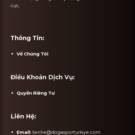
cực.
Thông Tin:
Về Chúng Tôi
Điều Khoản Dịch Vụ:
Quyền Riêng Tư
Liên Hệ:
Email:
lienhe@dogasporturkiye.com