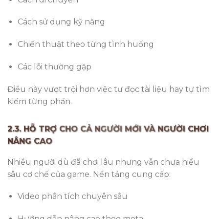
Cách sử dụng kỹ năng
Chiến thuật theo từng tình huống
Các lỗi thường gặp
Điều này vượt trội hơn việc tự đọc tài liệu hay tự tìm
kiếm từng phần.
2.3. HỖ TRỢ CHO CẢ NGƯỜI MỚI VÀ NGƯỜI CHƠI
NÂNG CAO
Nhiều người dù đã chơi lâu nhưng vẫn chưa hiểu
sâu cơ chế của game. Nền tảng cung cấp:
Video phân tích chuyên sâu
Hướng dẫn nâng cao theo meta