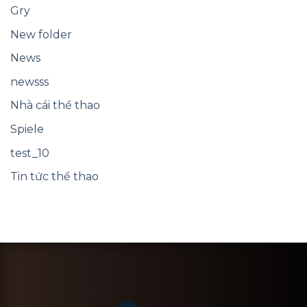
Gry
New folder
News
newsss
Nhà cái thể thao
Spiele
test_10
Tin tức thể thao