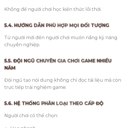
Không để người chơi học kiến thức lỗi thời.
5.4. HƯỚNG DẪN PHÙ HỢP MỌI ĐỐI TƯỢNG
Từ người mới đến người chơi muốn nâng kỹ năng
chuyên nghiệp.
5.5. ĐỘI NGŨ CHUYÊN GIA CHƠI GAME NHIỀU
NĂM
Đội ngũ tạo nội dung không chỉ đọc tài liệu mà còn
trực tiếp trải nghiệm game.
5.6. HỆ THỐNG PHÂN LOẠI THEO CẤP ĐỘ
Người chơi có thể chọn: