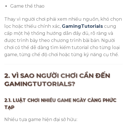
Game thể thao
Thay vì người chơi phải xem nhiều nguồn, khó chọn
lọc hoặc thiếu chính xác,
GamingTutorials
cung
cấp một hệ thống hướng dẫn đầy đủ, rõ ràng và
được trình bày theo chương trình bài bản. Người
chơi có thể dễ dàng tìm kiếm tutorial cho từng loại
game, từng chế độ chơi hoặc từng kỹ năng cụ thể.
2. VÌ SAO NGƯỜI CHƠI CẦN ĐẾN
GAMINGTUTORIALS?
2.1. LUẬT CHƠI NHIỀU GAME NGÀY CÀNG PHỨC
TẠP
Nhiều tựa game hiện đại sở hữu: