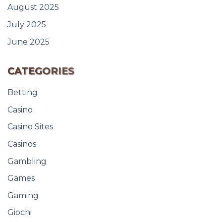
August 2025
July 2025
June 2025
CATEGORIES
Betting
Casino
Casino Sites
Casinos
Gambling
Games
Gaming
Giochi