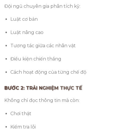
Đội ngũ chuyên gia phân tích kỹ:
Luật cơ bản
Luật nâng cao
Tương tác giữa các nhân vật
Điều kiện chiến thắng
Cách hoạt động của từng chế độ
BƯỚC 2: TRẢI NGHIỆM THỰC TẾ
Không chỉ đọc thông tin mà còn:
Chơi thật
Kiểm tra lỗi