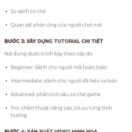
So sánh cơ chế
Quan sát phản ứng của người chơi mới
BƯỚC 3: XÂY DỰNG TUTORIAL CHI TIẾT
Nội dung được trình bày theo cấp độ:
Beginner: dành cho người mới hoàn toàn
Intermediate: dành cho người đã hiểu cơ bản
Advanced: phân tích sâu cơ chế game
Pro: chiến thuật nâng cao, tối ưu từng tình
huống
BƯỚC 4: SẢN XUẤT VIDEO MINH HỌA