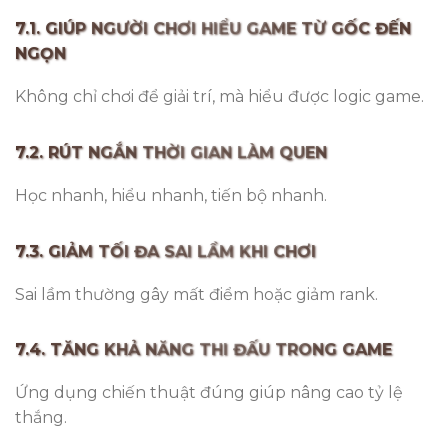
7.1. GIÚP NGƯỜI CHƠI HIỂU GAME TỪ GỐC ĐẾN
NGỌN
Không chỉ chơi để giải trí, mà hiểu được logic game.
7.2. RÚT NGẮN THỜI GIAN LÀM QUEN
Học nhanh, hiểu nhanh, tiến bộ nhanh.
7.3. GIẢM TỐI ĐA SAI LẦM KHI CHƠI
Sai lầm thường gây mất điểm hoặc giảm rank.
7.4. TĂNG KHẢ NĂNG THI ĐẤU TRONG GAME
Ứng dụng chiến thuật đúng giúp nâng cao tỷ lệ
thắng.