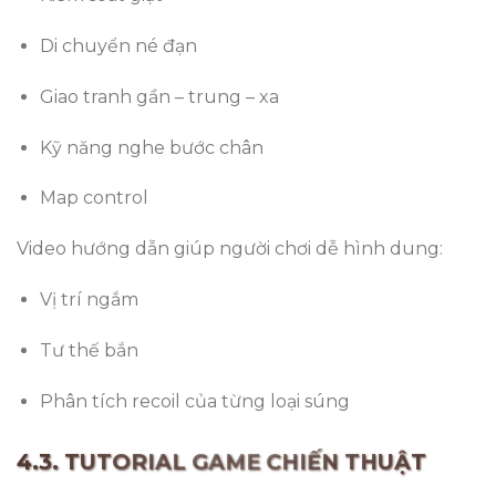
Di chuyển né đạn
Giao tranh gần – trung – xa
Kỹ năng nghe bước chân
Map control
Video hướng dẫn giúp người chơi dễ hình dung:
Vị trí ngắm
Tư thế bắn
Phân tích recoil của từng loại súng
4.3. TUTORIAL GAME CHIẾN THUẬT