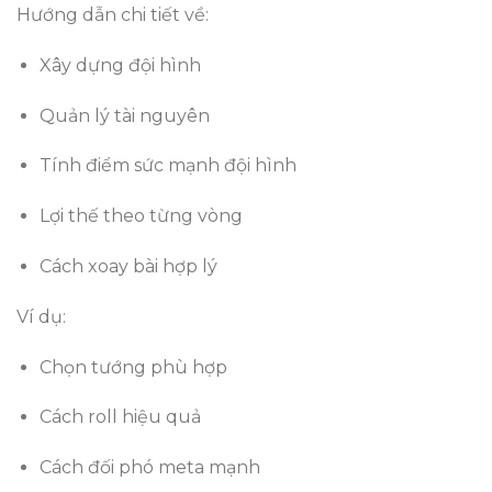
Hướng dẫn chi tiết về:
Xây dựng đội hình
Quản lý tài nguyên
Tính điểm sức mạnh đội hình
Lợi thế theo từng vòng
Cách xoay bài hợp lý
Ví dụ:
Chọn tướng phù hợp
Cách roll hiệu quả
Cách đối phó meta mạnh