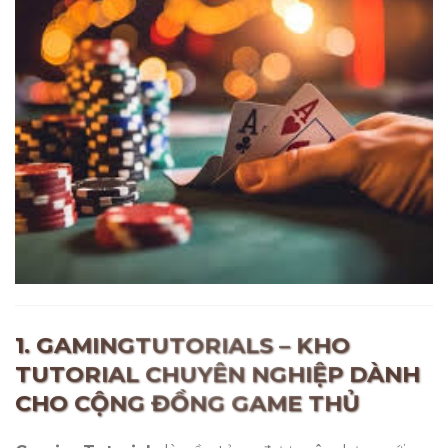
1. GAMINGTUTORIALS – KHO
TUTORIAL CHUYÊN NGHIỆP DÀNH
CHO CỘNG ĐỒNG GAME THỦ