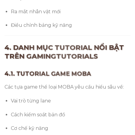
Ra mắt nhân vật mới
Điều chỉnh bảng kỹ năng
4. DANH MỤC TUTORIAL NỔI BẬT
TRÊN GAMINGTUTORIALS
4.1. TUTORIAL GAME MOBA
Các tựa game thể loại MOBA yêu cầu hiểu sâu về:
Vai trò từng lane
Cách kiểm soát bản đồ
Cơ chế kỹ năng