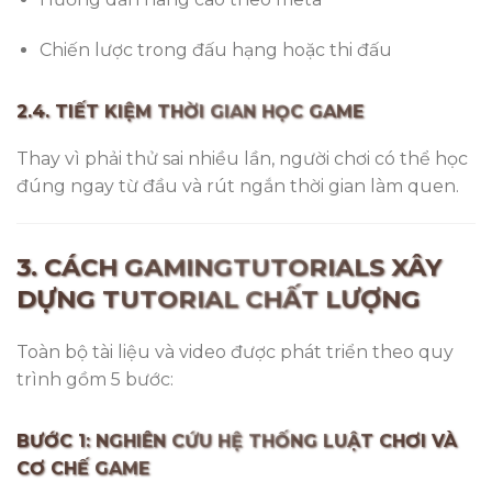
Chiến lược trong đấu hạng hoặc thi đấu
2.4. TIẾT KIỆM THỜI GIAN HỌC GAME
Thay vì phải thử sai nhiều lần, người chơi có thể học
đúng ngay từ đầu và rút ngắn thời gian làm quen.
3. CÁCH GAMINGTUTORIALS XÂY
DỰNG TUTORIAL CHẤT LƯỢNG
Toàn bộ tài liệu và video được phát triển theo quy
trình gồm 5 bước:
BƯỚC 1: NGHIÊN CỨU HỆ THỐNG LUẬT CHƠI VÀ
CƠ CHẾ GAME