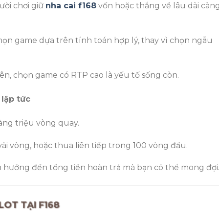
ười chơi giữ
nha cai f168
vốn hoặc thắng về lâu dài càn
họn game dựa trên tính toán hợp lý, thay vì chọn ngẫu
ên, chọn game có RTP cao là yếu tố sống còn.
lập tức
àng triệu vòng quay.
ài vòng, hoặc thua liên tiếp trong 100 vòng đầu.
h hưởng đến tổng tiền hoàn trả mà bạn có thể mong đợi
OT TẠI F168