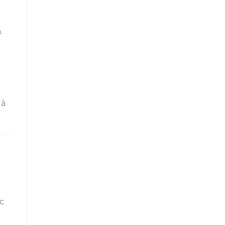
.
là
c