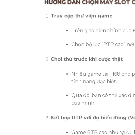
HƯỚNG DẪN CHỌN MÁY SLOT CÓ
Truy cập thư viện game
Trên giao diện chính của 
Chọn bộ lọc “RTP cao” nếu
Chơi thử trước khi cược thật
Nhiều game tại F168 cho p
tính năng đặc biệt.
Qua đó, bạn có thể xác đ
của mình.
Kết hợp RTP với độ biến động (Vol
Game RTP cao nhưng độ bi