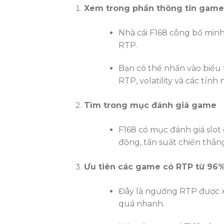
Xem trong phần thông tin game
Nhà cái F168 công bố minh
RTP.
Bạn có thể nhấn vào biểu t
RTP, volatility và các tính 
Tìm trong mục đánh giá game
F168 có mục đánh giá slot
động, tần suất chiến thắn
Ưu tiên các game có RTP từ 96%
Đây là ngưỡng RTP được xe
quá nhanh.