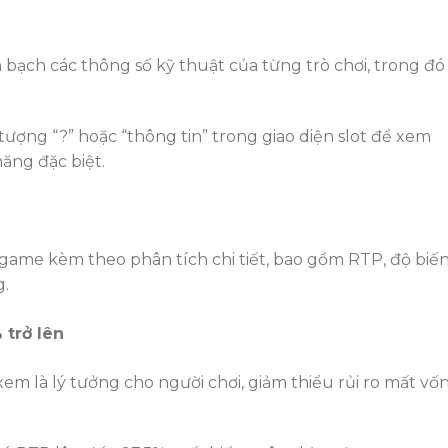
 bạch các thông số kỹ thuật của từng trò chơi, trong đó
ượng “?” hoặc “thông tin” trong giao diện slot để xem
năng đặc biệt.
 game kèm theo phân tích chi tiết, bao gồm RTP, độ biế
g.
 trở lên
m là lý tưởng cho người chơi, giảm thiểu rủi ro mất vố