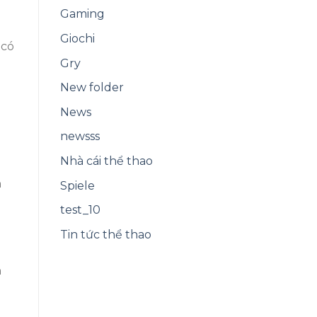
Gaming
Giochi
 có
Gry
New folder
News
newsss
Nhà cái thể thao
n
Spiele
test_10
Tin tức thể thao
n