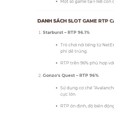
Một số game tại F168 còn c
DANH SÁCH SLOT GAME RTP CA
Starburst – RTP 96.1%
Trò chơi nổi tiếng từ NetE
phí dễ trúng.
RTP trên 96% phù hợp với 
Gonzo’s Quest – RTP 96%
Sử dụng cơ chế “Avalanche
cực lớn.
RTP ổn định, độ biến động