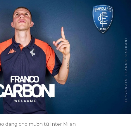
eo dạng cho mượn từ Inter Milan.