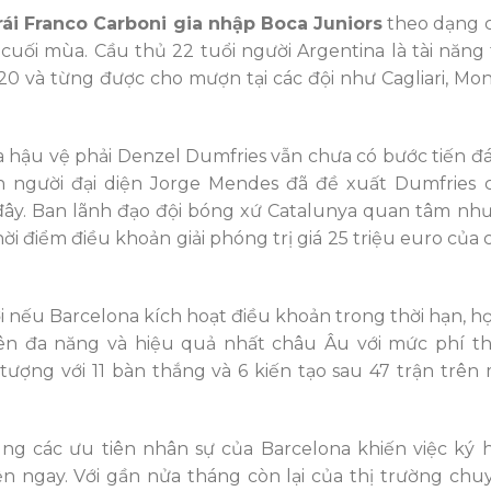
rái Franco Carboni gia nhập Boca Juniors
theo dạng 
ối mùa. Cầu thủ 22 tuổi người Argentina là tài năng 
20 và từng được cho mượn tại các đội như Cagliari, Mon
a hậu vệ phải Denzel Dumfries vẫn chưa có bước tiến đ
in người đại diện Jorge Mendes đã đề xuất Dumfries 
đây. Ban lãnh đạo đội bóng xứ Catalunya quan tâm nh
i điểm điều khoản giải phóng trị giá 25 triệu euro của 
ởi nếu Barcelona kích hoạt điều khoản trong thời hạn, họ
n đa năng và hiệu quả nhất châu Âu với mức phí th
tượng với 11 bàn thắng và 6 kiến tạo sau 47 trận trên 
ùng các ưu tiên nhân sự của Barcelona khiến việc ký 
n ngay. Với gần nửa tháng còn lại của thị trường chu