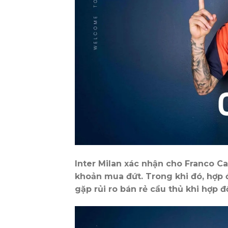
Inter Milan xác nhận cho Franco C
khoản mua đứt. Trong khi đó, hợp 
gặp rủi ro bán rẻ cầu thủ khi hợp 