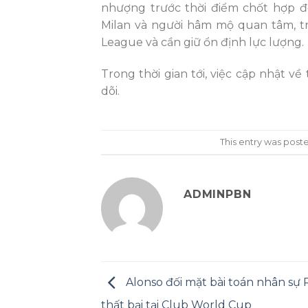
nhượng trước thời điểm chốt hợp đồ
Milan và người hâm mộ quan tâm, t
League và cần giữ ổn định lực lượng.
Trong thời gian tới, việc cập nhật v
dõi.
This entry was post
ADMINPBN
Alonso đối mặt bài toán nhân sự 
thất bại tại Club World Cup