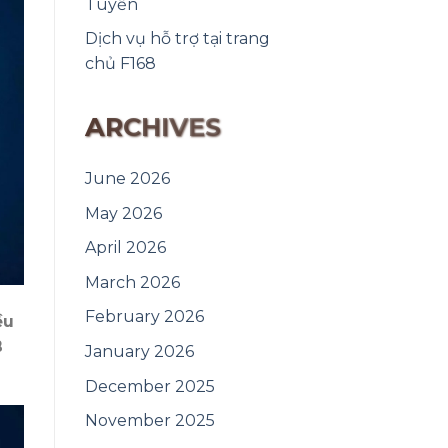
Tuyến
Dịch vụ hỗ trợ tại trang
chủ F168
ARCHIVES
June 2026
May 2026
April 2026
March 2026
February 2026
ều
B
January 2026
December 2025
November 2025