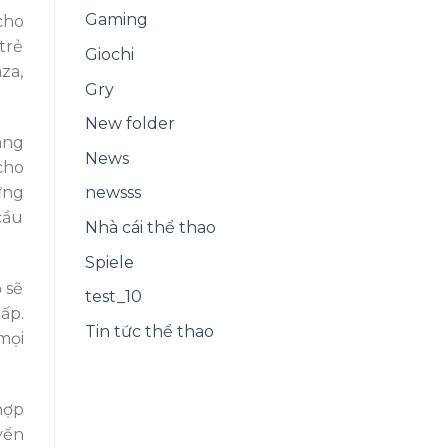
Gaming
cho
trẻ
Giochi
za,
Gry
New folder
áng
News
cho
ưng
newsss
cầu
Nhà cái thể thao
Spiele
 sẽ
test_10
ấp.
Tin tức thể thao
mọi
hợp
yển