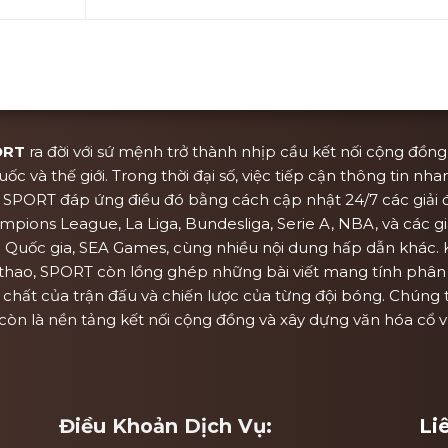
ORT
ra đời với sứ mệnh trở thành nhịp cầu kết nối cộng đồ
uốc và thế giới. Trong thời đại số, việc tiếp cận thông tin nhan
. SPORT đáp ứng điều đó bằng cách cập nhật 24/7 các giải
mpions League, La Liga, Bundesliga, Serie A, NBA, và các g
 Quốc gia, SEA Games, cùng nhiều nội dung hấp dẫn khác. K
 thao, SPORT còn lồng ghép những bài viết mang tính phân t
chất của trận đấu và chiến lược của từng đội bóng. Chúng tôi 
òn là nền tảng kết nối cộng đồng và xây dựng văn hóa cổ vũ
Điều Khoản Dịch Vụ:
Li