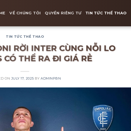
ME
VỀ CHÚNG TÔI
QUYỀN RIÊNG TƯ
TIN TỨC THỂ THAO
TIN TỨC THỂ THAO
I RỜI INTER CÙNG NỖI LO
 CÓ THỂ RA ĐI GIÁ RẺ
ED ON
JULY 17, 2025
BY
ADMINPBN