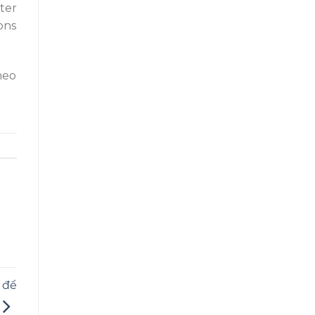
ter
ons
heo
 để