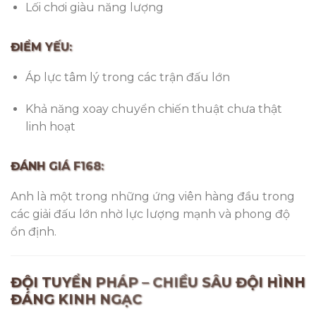
Lối chơi giàu năng lượng
ĐIỂM YẾU:
Áp lực tâm lý trong các trận đấu lớn
Khả năng xoay chuyển chiến thuật chưa thật
linh hoạt
ĐÁNH GIÁ F168:
Anh là một trong những ứng viên hàng đầu trong
các giải đấu lớn nhờ lực lượng mạnh và phong độ
ổn định.
ĐỘI TUYỂN PHÁP – CHIỀU SÂU ĐỘI HÌNH
ĐÁNG KINH NGẠC