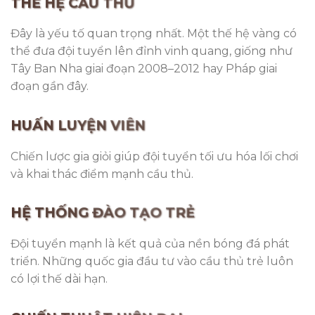
THẾ HỆ CẦU THỦ
Đây là yếu tố quan trọng nhất. Một thế hệ vàng có
thể đưa đội tuyển lên đỉnh vinh quang, giống như
Tây Ban Nha giai đoạn 2008–2012 hay Pháp giai
đoạn gần đây.
HUẤN LUYỆN VIÊN
Chiến lược gia giỏi giúp đội tuyển tối ưu hóa lối chơi
và khai thác điểm mạnh cầu thủ.
HỆ THỐNG ĐÀO TẠO TRẺ
Đội tuyển mạnh là kết quả của nền bóng đá phát
triển. Những quốc gia đầu tư vào cầu thủ trẻ luôn
có lợi thế dài hạn.