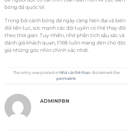
bóng đá quốc tế.
Trong bối cảnh bóng đá ngày càng hiện đại và biến
đổi liên tục, sức mạnh các đội tuyển có thể thay đổi
theo thời gian. Tuy nhiên, nhờ phân tích sâu sắc và
đánh giá khách quan, F168 luôn mang đến cho độc
giả những góc nhìn chính xác nhất.
This entry was posted in
Nhà cái thể thao
. Bookmark the
permalink
.
ADMINPBN