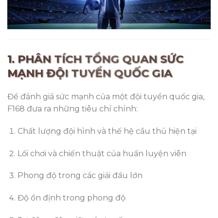
1. PHÂN TÍCH TỔNG QUAN SỨC
MẠNH ĐỘI TUYỂN QUỐC GIA
Để đánh giá sức mạnh của một đội tuyển quốc gia,
F168 đưa ra những tiêu chí chính:
Chất lượng đội hình và thế hệ cầu thủ hiện tại
Lối chơi và chiến thuật của huấn luyện viên
Phong độ trong các giải đấu lớn
Độ ổn định trong phong độ