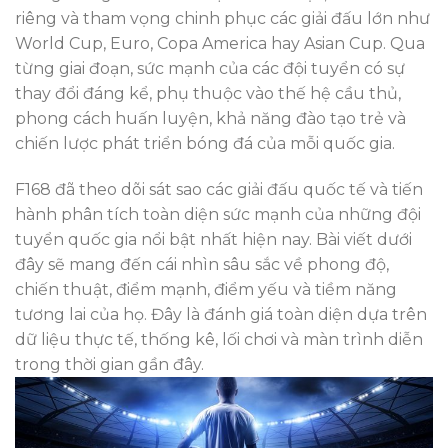
riêng và tham vọng chinh phục các giải đấu lớn như
World Cup, Euro, Copa America hay Asian Cup. Qua
từng giai đoạn, sức mạnh của các đội tuyển có sự
thay đổi đáng kể, phụ thuộc vào thế hệ cầu thủ,
phong cách huấn luyện, khả năng đào tạo trẻ và
chiến lược phát triển bóng đá của mỗi quốc gia.
F168 đã theo dõi sát sao các giải đấu quốc tế và tiến
hành phân tích toàn diện sức mạnh của những đội
tuyển quốc gia nổi bật nhất hiện nay. Bài viết dưới
đây sẽ mang đến cái nhìn sâu sắc về phong độ,
chiến thuật, điểm mạnh, điểm yếu và tiềm năng
tương lai của họ. Đây là đánh giá toàn diện dựa trên
dữ liệu thực tế, thống kê, lối chơi và màn trình diễn
trong thời gian gần đây.