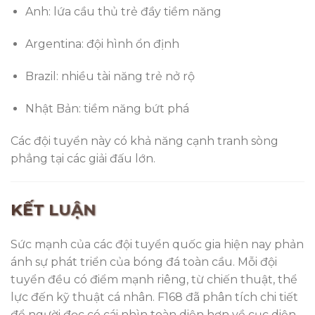
Anh: lứa cầu thủ trẻ đầy tiềm năng
Argentina: đội hình ổn định
Brazil: nhiều tài năng trẻ nở rộ
Nhật Bản: tiềm năng bứt phá
Các đội tuyển này có khả năng cạnh tranh sòng
phẳng tại các giải đấu lớn.
KẾT LUẬN
Sức mạnh của các đội tuyển quốc gia hiện nay phản
ánh sự phát triển của bóng đá toàn cầu. Mỗi đội
tuyển đều có điểm mạnh riêng, từ chiến thuật, thể
lực đến kỹ thuật cá nhân. F168 đã phân tích chi tiết
để người đọc có cái nhìn toàn diện hơn về cục diện