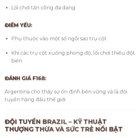
Lối chơi tấn công đa dạng
ĐIỂM YẾU:
Phụ thuộc vào một số ngôi sao trụ cột
Khi các trụ cột xuống phong độ, lối chơi thiếu đột
biến
ĐÁNH GIÁ F168:
Argentina cho thấy sự ổn định bền vững và là đội
tuyển hàng đầu thế giới.
ĐỘI TUYỂN BRAZIL – KỸ THUẬT
THƯỢNG THỪA VÀ SỨC TRẺ NỔI BẬT