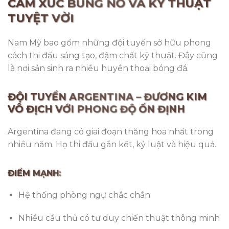
CẢM XÚC BÙNG NỔ VÀ KỸ THUẬT
TUYỆT VỜI
Nam Mỹ bao gồm những đội tuyển sở hữu phong
cách thi đấu sáng tạo, đậm chất kỹ thuật. Đây cũng
là nơi sản sinh ra nhiều huyền thoại bóng đá.
ĐỘI TUYỂN ARGENTINA – ĐƯƠNG KIM
VÔ ĐỊCH VỚI PHONG ĐỘ ỔN ĐỊNH
Argentina đang có giai đoạn thăng hoa nhất trong
nhiều năm. Họ thi đấu gắn kết, kỷ luật và hiệu quả.
ĐIỂM MẠNH:
Hệ thống phòng ngự chắc chắn
Nhiều cầu thủ có tư duy chiến thuật thông minh