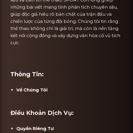
những bài viết mang tính phân tích chuyên sâu,
giúp độc giả hiểu rõ bản chất của trận đấu và
chiến lược của từng đội bóng. Chúng tôi tin rằng
thể thao không chỉ là giải trí, mà còn là nền tảng
kết nối cộng đồng và xây dựng văn hóa cổ vũ tích
cực.
Thông Tin:
Về Chúng Tôi
Điều Khoản Dịch Vụ:
Quyền Riêng Tư