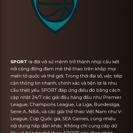
SPORT
ra đời với sứ mệnh trở thành nhịp cầu kết
nối cộng đồng đam mê thể thao trên khắp mọi
miền tổ quốc và thế giới. Trong thời đại số, việc tiếp
cận thông tin nhanh, chính xác và tiện lợi là nhu
cầu thiết yếu. SPORT đáp ứng điều đó bằng cách
cập nhật 24/7 các giải đấu hàng đầu như Premier
League, Champions League, La Liga, Bundesliga,
Serie A, NBA, và các giải thể thao Việt Nam như V-
League, Cúp Quốc gia, SEA Games, cùng nhiều
nội dung hấp dẫn khác. Không chỉ cung cấp dữ
liệu và bản tin thể thao, SPORT còn lồng ghép