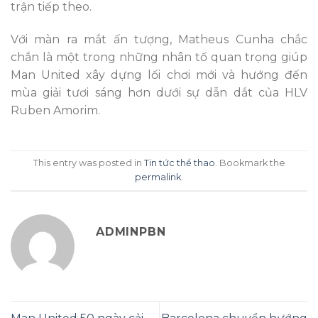
trận tiếp theo.
Với màn ra mắt ấn tượng, Matheus Cunha chắc
chắn là một trong những nhân tố quan trọng giúp
Man United xây dựng lối chơi mới và hướng đến
mùa giải tươi sáng hơn dưới sự dẫn dắt của HLV
Ruben Amorim.
This entry was posted in
Tin tức thể thao
. Bookmark the
permalink
.
ADMINPBN