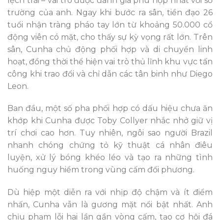
lệch trái – vai trò được đánh giá phù hợp nhất với sở
trường của anh. Ngay khi bước ra sân, tiền đạo 26
tuổi nhận tràng pháo tay lớn từ khoảng 50.000 cổ
động viên có mặt, cho thấy sự kỳ vọng rất lớn. Trên
sân, Cunha chủ động phối hợp và di chuyển linh
hoạt, đồng thời thể hiện vai trò thủ lĩnh khu vực tấn
công khi trao đổi và chỉ dẫn các tân binh như Diego
Leon.
Ban đầu, một số pha phối hợp có dấu hiệu chưa ăn
khớp khi Cunha được Toby Collyer nhắc nhở giữ vị
trí chơi cao hơn. Tuy nhiên, ngôi sao người Brazil
nhanh chóng chứng tỏ kỹ thuật cá nhân điêu
luyện, xử lý bóng khéo léo và tạo ra những tình
huống nguy hiểm trong vùng cấm đối phương.
Dù hiệp một diễn ra với nhịp độ chậm và ít điểm
nhấn, Cunha vẫn là gương mặt nổi bật nhất. Anh
chịu phạm lỗi hai lần gần vòng cấm, tạo cơ hội đá