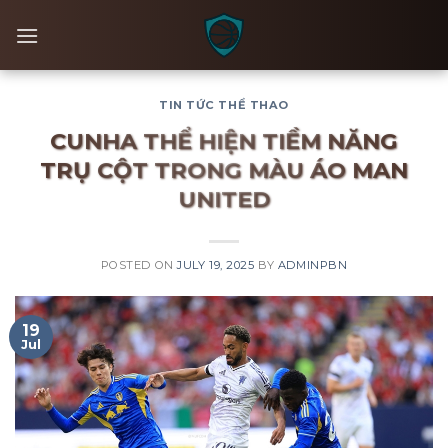
Skip
to
content
TIN TỨC THỂ THAO
CUNHA THỂ HIỆN TIỀM NĂNG
TRỤ CỘT TRONG MÀU ÁO MAN
UNITED
POSTED ON
JULY 19, 2025
BY
ADMINPBN
19
Jul