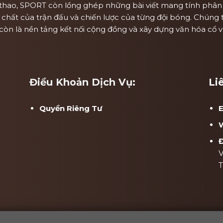
 thao, SPORT còn lồng ghép những bài viết mang tính phân t
chất của trận đấu và chiến lược của từng đội bóng. Chúng tôi 
òn là nền tảng kết nối cộng đồng và xây dựng văn hóa cổ vũ
Điều Khoản Dịch Vụ:
Li
Quyền Riêng Tư
E
W
Đ
V
T