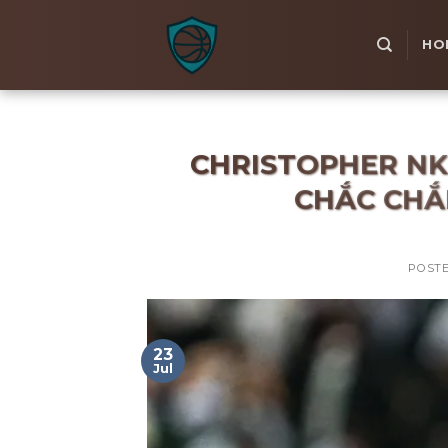
Skip
to
HO
content
CHRISTOPHER NK
CHẮC CHẮ
POST
23
Jul