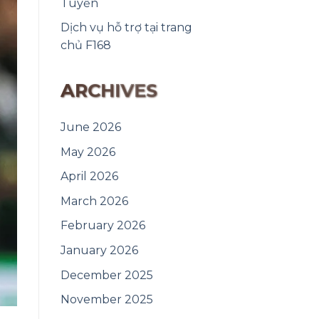
Tuyến
Dịch vụ hỗ trợ tại trang
chủ F168
ARCHIVES
June 2026
May 2026
April 2026
March 2026
February 2026
January 2026
December 2025
November 2025