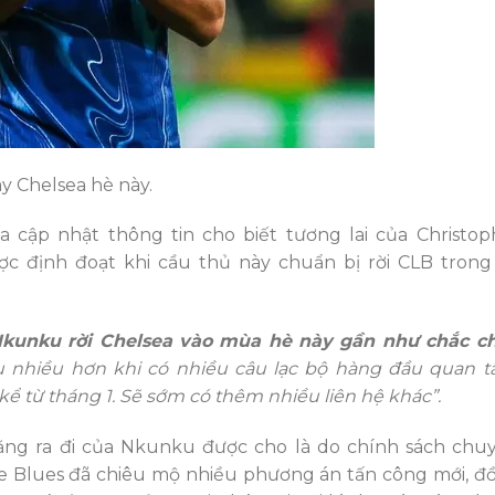
y Chelsea hè này.
 cập nhật thông tin cho biết tương lai của Christop
c định đoạt khi cầu thủ này chuẩn bị rời CLB trong
Nkunku rời Chelsea vào mùa hè này gần như chắc c
u nhiều hơn khi có nhiều câu lạc bộ hàng đầu quan t
kể từ tháng 1. Sẽ sớm có thêm nhiều liên hệ khác”.
ng ra đi của Nkunku được cho là do chính sách chu
e Blues đã chiêu mộ nhiều phương án tấn công mới, đ