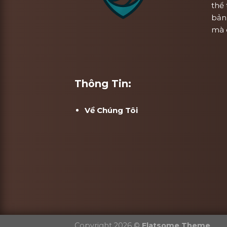
thể
bản 
mà c
Thông Tin:
Về Chúng Tôi
Copyright 2026 ©
Flatsome Theme