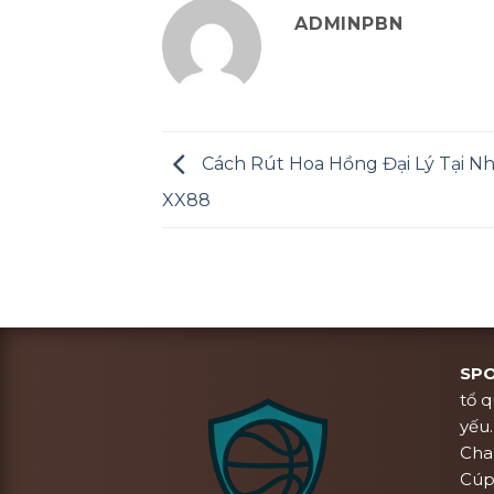
ADMINPBN
Cách Rút Hoa Hồng Đại Lý Tại Nh
XX88
SP
tổ q
yếu
Cha
Cúp