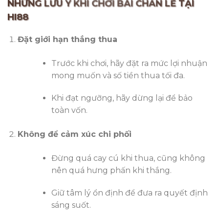
NHỮNG LƯU Ý KHI CHƠI BÀI CHẴN LẺ TẠI
HI88
Đặt giới hạn thắng thua
Trước khi chơi, hãy đặt ra mức lợi nhuận
mong muốn và số tiền thua tối đa.
Khi đạt ngưỡng, hãy dừng lại để bảo
toàn vốn.
Không để cảm xúc chi phối
Đừng quá cay cú khi thua, cũng không
nên quá hưng phấn khi thắng.
Giữ tâm lý ổn định để đưa ra quyết định
sáng suốt.