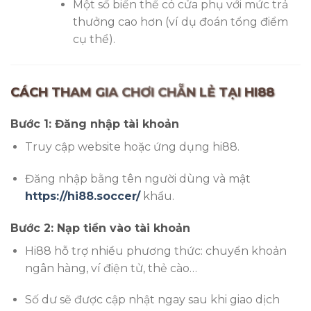
Một số biến thể có cửa phụ với mức trả
thưởng cao hơn (ví dụ đoán tổng điểm
cụ thể).
CÁCH THAM GIA CHƠI CHẴN LẺ TẠI HI88
Bước 1: Đăng nhập tài khoản
Truy cập website hoặc ứng dụng hi88.
Đăng nhập bằng tên người dùng và mật
https://hi88.soccer/
khẩu.
Bước 2: Nạp tiền vào tài khoản
Hi88 hỗ trợ nhiều phương thức: chuyển khoản
ngân hàng, ví điện tử, thẻ cào…
Số dư sẽ được cập nhật ngay sau khi giao dịch