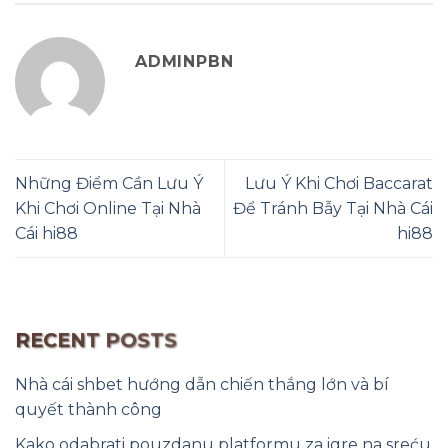
ADMINPBN
Những Điểm Cần Lưu Ý
Lưu Ý Khi Chơi Baccarat
Khi Chơi Online Tại Nhà
Để Tránh Bẫy Tại Nhà Cái
Cái hi88
hi88
RECENT POSTS
Nhà cái shbet hướng dẫn chiến thắng lớn và bí
quyết thành công
Kako odabrati pouzdanu platformu za igre na sreću