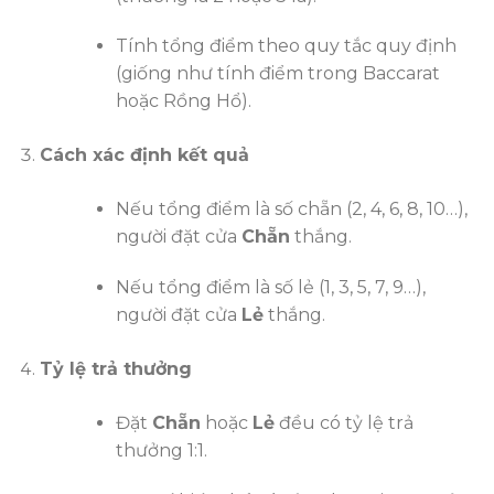
Tính tổng điểm theo quy tắc quy định
(giống như tính điểm trong Baccarat
hoặc Rồng Hổ).
Cách xác định kết quả
Nếu tổng điểm là số chẵn (2, 4, 6, 8, 10…),
người đặt cửa
Chẵn
thắng.
Nếu tổng điểm là số lẻ (1, 3, 5, 7, 9…),
người đặt cửa
Lẻ
thắng.
Tỷ lệ trả thưởng
Đặt
Chẵn
hoặc
Lẻ
đều có tỷ lệ trả
thưởng 1:1.