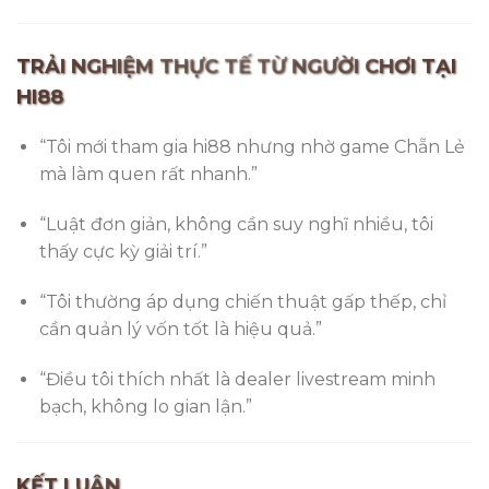
TRẢI NGHIỆM THỰC TẾ TỪ NGƯỜI CHƠI TẠI
HI88
“Tôi mới tham gia hi88 nhưng nhờ game Chẵn Lẻ
mà làm quen rất nhanh.”
“Luật đơn giản, không cần suy nghĩ nhiều, tôi
thấy cực kỳ giải trí.”
“Tôi thường áp dụng chiến thuật gấp thếp, chỉ
cần quản lý vốn tốt là hiệu quả.”
“Điều tôi thích nhất là dealer livestream minh
bạch, không lo gian lận.”
KẾT LUẬN