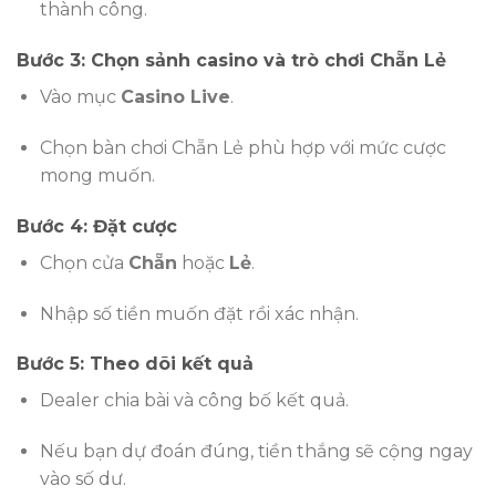
thành công.
Bước 3: Chọn sảnh casino và trò chơi Chẵn Lẻ
Vào mục
Casino Live
.
Chọn bàn chơi Chẵn Lẻ phù hợp với mức cược
mong muốn.
Bước 4: Đặt cược
Chọn cửa
Chẵn
hoặc
Lẻ
.
Nhập số tiền muốn đặt rồi xác nhận.
Bước 5: Theo dõi kết quả
Dealer chia bài và công bố kết quả.
Nếu bạn dự đoán đúng, tiền thắng sẽ cộng ngay
vào số dư.