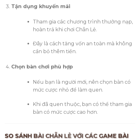
Tận dụng khuyến mãi
Tham gia các chương trình thưởng nạp,
hoàn trả khi chơi Chẵn Lẻ.
Đây là cách tăng vốn an toàn mà không
cần bỏ thêm tiền.
Chọn bàn chơi phù hợp
Nếu bạn là người mới, nên chọn bàn có
mức cược nhỏ để làm quen.
Khi đã quen thuộc, bạn có thể tham gia
bàn có mức cược cao hơn.
SO SÁNH BÀI CHẴN LẺ VỚI CÁC GAME BÀI