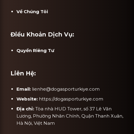
Về Chúng Tôi
Điều Khoản Dịch Vụ:
Quyền Riêng Tư
Liên Hệ:
Email:
lienhe@dogasporturkiye.com
Website:
https://dogasporturkiye.com
Địa chỉ:
Tòa nhà HUD Tower, số 37 Lê Văn
Lương, Phường Nhân Chính, Quận Thanh Xuân,
Hà Nội, Việt Nam