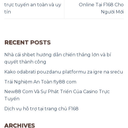
trực tuyến an toàn và uy
Online Tại F168 Cho
tín
Người Mới
RECENT POSTS
Nhà cái shbet hướng dẫn chiến thắng lớn và bí
quyết thành công
Kako odabrati pouzdanu platformu za igre na sreću
Trải Nghiệm An Toàn fly88 com
New88 Com Và Sự Phát Triển Của Casino Trực
Tuyến
Dịch vụ hỗ trợ tại trang chủ F168
ARCHIVES