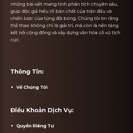
những bài viết mang tính phân tích chuyên sâu,
giúp độc giả hiểu rõ bản chất của trận đấu và
chiến lược của từng đội bóng. Chúng tôi tin rằng
thể thao không chỉ là giải trí, mà còn là nền tảng
kết nối cộng đồng và xây dựng văn hóa cổ vũ tích
cực.
Thông Tin:
Về Chúng Tôi
Điều Khoản Dịch Vụ:
Quyền Riêng Tư