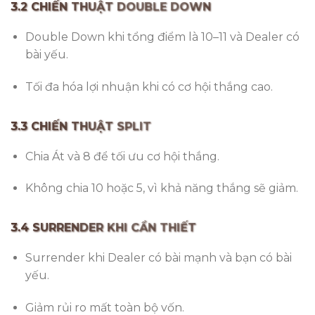
3.2 CHIẾN THUẬT DOUBLE DOWN
Double Down khi tổng điểm là 10–11 và Dealer có
bài yếu.
Tối đa hóa lợi nhuận khi có cơ hội thắng cao.
3.3 CHIẾN THUẬT SPLIT
Chia Át và 8 để tối ưu cơ hội thắng.
Không chia 10 hoặc 5, vì khả năng thắng sẽ giảm.
3.4 SURRENDER KHI CẦN THIẾT
Surrender khi Dealer có bài mạnh và bạn có bài
yếu.
Giảm rủi ro mất toàn bộ vốn.