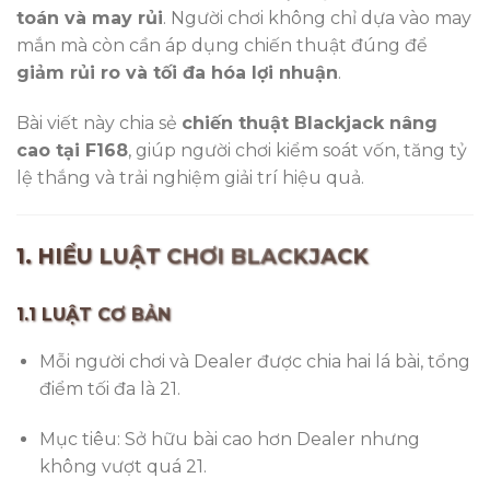
toán và may rủi
. Người chơi không chỉ dựa vào may
mắn mà còn cần áp dụng chiến thuật đúng để
giảm rủi ro và tối đa hóa lợi nhuận
.
Bài viết này chia sẻ
chiến thuật Blackjack nâng
cao tại F168
, giúp người chơi kiểm soát vốn, tăng tỷ
lệ thắng và trải nghiệm giải trí hiệu quả.
1. HIỂU LUẬT CHƠI BLACKJACK
1.1 LUẬT CƠ BẢN
Mỗi người chơi và Dealer được chia hai lá bài, tổng
điểm tối đa là 21.
Mục tiêu: Sở hữu bài cao hơn Dealer nhưng
không vượt quá 21.