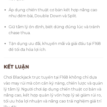
Áp dụng chiến thuật cơ bản kết hợp nâng cao
như đếm bài, Double Down và Split.
Giữ tâm lý ổn định, biết dừng đúng lúc và tránh
chase thua.
Tận dụng ưu đãi, khuyến mãi và giải đấu tại F168
để tối đa hóa lợi ích.
KẾT LUẬN
Chơi Blackjack trực tuyến tại F168 không chỉ dựa
vào may rủi mà còn cần kỹ năng, chiến lược và quản
lý tâm lý. Người chơi áp dụng chiến thuật cơ bản và
nâng cao, kết hợp quản lý vốn hợp lý sẽ giảm rủi ro,
tối ưu hóa lợi nhuận và nâng cao trải nghiệm giải trí