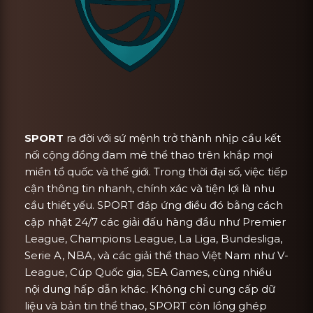
SPORT
ra đời với sứ mệnh trở thành nhịp cầu kết
nối cộng đồng đam mê thể thao trên khắp mọi
miền tổ quốc và thế giới. Trong thời đại số, việc tiếp
cận thông tin nhanh, chính xác và tiện lợi là nhu
cầu thiết yếu. SPORT đáp ứng điều đó bằng cách
cập nhật 24/7 các giải đấu hàng đầu như Premier
League, Champions League, La Liga, Bundesliga,
Serie A, NBA, và các giải thể thao Việt Nam như V-
League, Cúp Quốc gia, SEA Games, cùng nhiều
nội dung hấp dẫn khác. Không chỉ cung cấp dữ
liệu và bản tin thể thao, SPORT còn lồng ghép