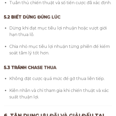
Tuân thủ chiến thuật và số tiền cược đã xác định.
5.2 BIẾT DỪNG ĐÚNG LÚC
Dừng khi đạt mục tiêu lợi nhuận hoặc vượt giới
hạn thua lỗ.
Chia nhỏ mục tiêu lợi nhuận từng phiên để kiểm
soát tâm lý tốt hơn.
5.3 TRÁNH CHASE THUA
Không đặt cược quá mức để gỡ thua liên tiếp.
Kiên nhẫn và chỉ tham gia khi chiến thuật và xác
suất thuận lợi.
6. TẬN DỤNG ƯU ĐÃI VÀ GIẢI ĐẤU TẠI