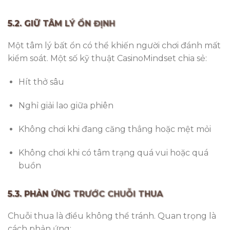
5.2. GIỮ TÂM LÝ ỔN ĐỊNH
Một tâm lý bất ổn có thể khiến người chơi đánh mất
kiểm soát. Một số kỹ thuật CasinoMindset chia sẻ:
Hít thở sâu
Nghỉ giải lao giữa phiên
Không chơi khi đang căng thẳng hoặc mệt mỏi
Không chơi khi có tâm trạng quá vui hoặc quá
buồn
5.3. PHẢN ỨNG TRƯỚC CHUỖI THUA
Chuỗi thua là điều không thể tránh. Quan trọng là
cách phản ứng: