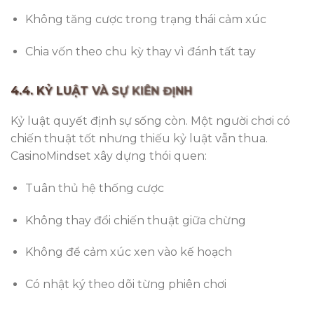
Không tăng cược trong trạng thái cảm xúc
Chia vốn theo chu kỳ thay vì đánh tất tay
4.4. KỶ LUẬT VÀ SỰ KIÊN ĐỊNH
Kỷ luật quyết định sự sống còn. Một người chơi có
chiến thuật tốt nhưng thiếu kỷ luật vẫn thua.
CasinoMindset xây dựng thói quen:
Tuân thủ hệ thống cược
Không thay đổi chiến thuật giữa chừng
Không để cảm xúc xen vào kế hoạch
Có nhật ký theo dõi từng phiên chơi