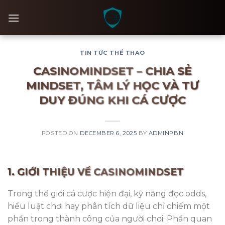
Skip
to
content
TIN TỨC THỂ THAO
CASINOMINDSET – CHIA SẺ
MINDSET, TÂM LÝ HỌC VÀ TƯ
DUY ĐÚNG KHI CÁ CƯỢC
POSTED ON
DECEMBER 6, 2025
BY
ADMINPBN
1. GIỚI THIỆU VỀ CASINOMINDSET
Trong thế giới cá cược hiện đại, kỹ năng đọc odds,
hiểu luật chơi hay phân tích dữ liệu chỉ chiếm một
phần trong thành công của người chơi. Phần quan