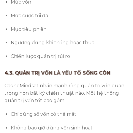
Mức vốn
Mức cược tối đa
Mục tiêu phiên
Ngưỡng dừng khi thắng hoặc thua
Chiến lược quản trị rủi ro
4.3. QUẢN TRỊ VỐN LÀ YẾU TỐ SỐNG CÒN
CasinoMindset nhấn mạnh rằng quản trị vốn quan
trọng hơn bất kỳ chiến thuật nào. Một hệ thống
quản trị vốn tốt bao gồm:
Chỉ dùng số vốn có thể mất
Không bao giờ dùng vốn sinh hoạt