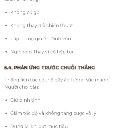
Không cố gỡ
Không thay đổi chiến thuật
Tập trung giữ ổn định vốn
Nghỉ ngơi thay vì cố tiếp tục
5.4. PHẢN ỨNG TRƯỚC CHUỖI THẮNG
Thắng liên tục có thể gây ảo tưởng sức mạnh.
Người chơi cần:
Giữ bình tĩnh
Giảm tốc độ và không tăng cược vô lý
Dừng lại khi đạt mục tiêu