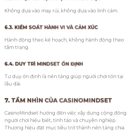
Không dựa vào may rủi, không dựa vào linh cảm.
6.3. KIỂM SOÁT HÀNH VI VÀ CẢM XÚC
Hành động theo kế hoạch, không hành động theo
tâm trạng.
6.4. DUY TRÌ MINDSET ỔN ĐỊNH
Tư duy ổn định là nền tảng giúp người chơi tồn tại
lâu dài.
7. TẦM NHÌN CỦA CASINOMINDSET
CasinoMindset hướng đến việc xây dựng cộng đồng
người chơi hiểu biết, tỉnh táo và chuyên nghiệp.
Thương hiệu đặt mục tiêu trở thành nền tảng chia