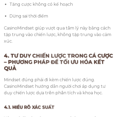
Tăng cược không có kế hoạch
Dừng sai thời điểm
CasinoMindset giúp vượt qua tâm lý này bằng cách
tập trung vào chiến lược, không tập trung vào cảm
xúc.
4. TƯ DUY CHIẾN LƯỢC TRONG CÁ CƯỢC
– PHƯƠNG PHÁP ĐỂ TỐI ƯU HÓA KẾT
QUẢ
Mindset đúng phải đi kèm chiến lược đúng.
CasinoMindset hướng dẫn người chơi áp dụng tư
duy chiến lược dựa trên phân tích và khoa học.
4.1. HIỂU RÕ XÁC SUẤT