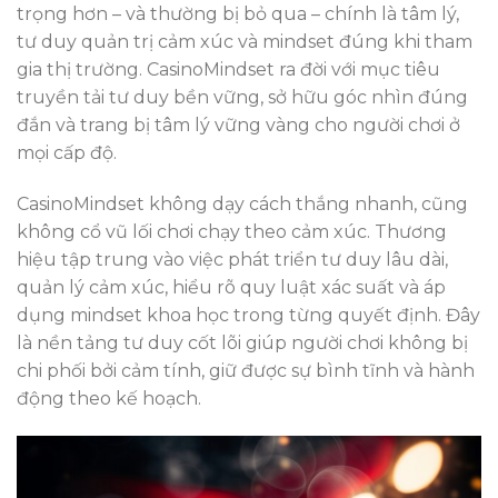
trọng hơn – và thường bị bỏ qua – chính là tâm lý,
tư duy quản trị cảm xúc và mindset đúng khi tham
gia thị trường. CasinoMindset ra đời với mục tiêu
truyền tải tư duy bền vững, sở hữu góc nhìn đúng
đắn và trang bị tâm lý vững vàng cho người chơi ở
mọi cấp độ.
CasinoMindset không dạy cách thắng nhanh, cũng
không cổ vũ lối chơi chạy theo cảm xúc. Thương
hiệu tập trung vào việc phát triển tư duy lâu dài,
quản lý cảm xúc, hiểu rõ quy luật xác suất và áp
dụng mindset khoa học trong từng quyết định. Đây
là nền tảng tư duy cốt lõi giúp người chơi không bị
chi phối bởi cảm tính, giữ được sự bình tĩnh và hành
động theo kế hoạch.