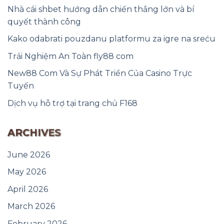
Nhà cái shbet hướng dẫn chiến thắng lớn và bí
quyết thành công
Kako odabrati pouzdanu platformu za igre na sreću
Trải Nghiệm An Toàn fly88 com
New88 Com Và Sự Phát Triển Của Casino Trực
Tuyến
Dịch vụ hỗ trợ tại trang chủ F168
ARCHIVES
June 2026
May 2026
April 2026
March 2026
February 2026