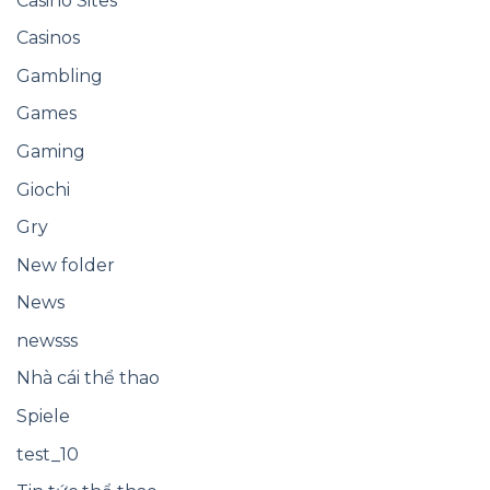
Casino Sites
Casinos
Gambling
Games
Gaming
Giochi
Gry
New folder
News
newsss
Nhà cái thể thao
Spiele
test_10