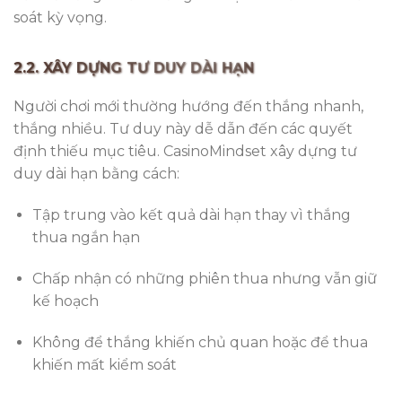
soát kỳ vọng.
2.2. XÂY DỰNG TƯ DUY DÀI HẠN
Người chơi mới thường hướng đến thắng nhanh,
thắng nhiều. Tư duy này dễ dẫn đến các quyết
định thiếu mục tiêu. CasinoMindset xây dựng tư
duy dài hạn bằng cách:
Tập trung vào kết quả dài hạn thay vì thắng
thua ngắn hạn
Chấp nhận có những phiên thua nhưng vẫn giữ
kế hoạch
Không để thắng khiến chủ quan hoặc để thua
khiến mất kiểm soát