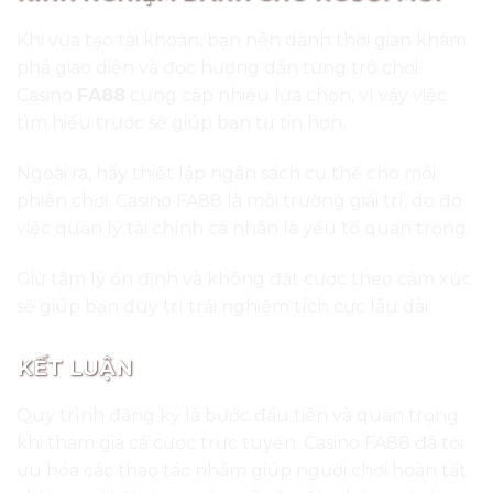
Khi vừa tạo tài khoản, bạn nên dành thời gian khám
phá giao diện và đọc hướng dẫn từng trò chơi.
Casino
FA88
cung cấp nhiều lựa chọn, vì vậy việc
tìm hiểu trước sẽ giúp bạn tự tin hơn.
Ngoài ra, hãy thiết lập ngân sách cụ thể cho mỗi
phiên chơi. Casino FA88 là môi trường giải trí, do đó
việc quản lý tài chính cá nhân là yếu tố quan trọng.
Giữ tâm lý ổn định và không đặt cược theo cảm xúc
sẽ giúp bạn duy trì trải nghiệm tích cực lâu dài.
KẾT LUẬN
Quy trình đăng ký là bước đầu tiên và quan trọng
khi tham gia cá cược trực tuyến. Casino FA88 đã tối
ưu hóa các thao tác nhằm giúp người chơi hoàn tất