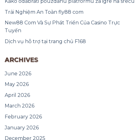
Kako odabrati pouzdanu platformu za igre na sreću
Trải Nghiệm An Toàn fly88 com
New88 Com Và Sự Phát Triển Của Casino Trực
Tuyến
Dịch vụ hỗ trợ tại trang chủ F168
ARCHIVES
June 2026
May 2026
April 2026
March 2026
February 2026
January 2026
December 2025