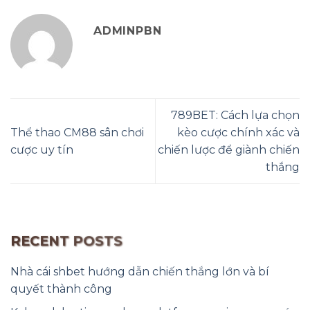
ADMINPBN
789BET: Cách lựa chọn
Thể thao CM88 sân chơi
kèo cược chính xác và
cược uy tín
chiến lược để giành chiến
thắng
RECENT POSTS
Nhà cái shbet hướng dẫn chiến thắng lớn và bí
quyết thành công