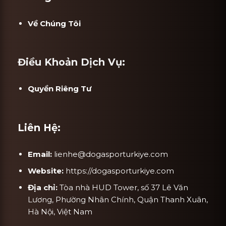
Về Chúng Tôi
Điều Khoản Dịch Vụ:
Quyền Riêng Tư
Liên Hệ:
Email:
lienhe@dogasporturkiye.com
Website:
https://dogasporturkiye.com
Địa chỉ:
Tòa nhà HUD Tower, số 37 Lê Văn
Lương, Phường Nhân Chính, Quận Thanh Xuân,
Hà Nội, Việt Nam