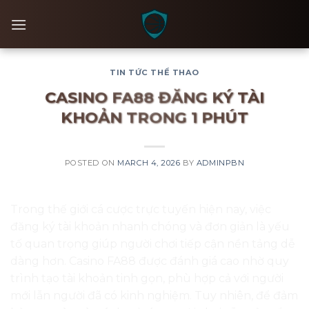
Skip
to
content
TIN TỨC THỂ THAO
CASINO FA88 ĐĂNG KÝ TÀI
KHOẢN TRONG 1 PHÚT
POSTED ON
MARCH 4, 2026
BY
ADMINPBN
Trong thế giới cá cược trực tuyến hiện nay, việc
đăng ký tài khoản nhanh chóng và đơn giản là yếu
tố quan trọng giúp người chơi tiếp cận nền tảng dễ
dàng hơn. Casino FA88 được đánh giá cao nhờ quy
trình tạo tài khoản tinh gọn, phù hợp cả với người
mới lẫn người đã có kinh nghiệm. Tuy nhiên, để đảm