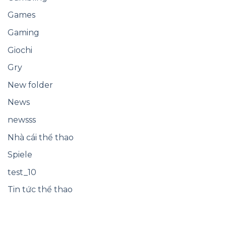
Games
Gaming
Giochi
Gry
New folder
News
newsss
Nhà cái thể thao
Spiele
test_10
Tin tức thể thao