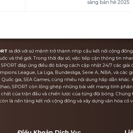
sàng bán hè 2025
ORT
ra đời với sứ mệnh trở thành nhịp cầu kết nối cộng đồ
uốc và thế giới. Trong thời đại số, việc tiếp cận thông tin nhan
. SPORT đáp ứng điều đó bằng cách cập nhật 24/7 các giải
mpions League, La Liga, Bundesliga, Serie A, NBA, và các g
 Quốc gia, SEA Games, cùng nhiều nội dung hấp dẫn khác. K
 thao, SPORT còn lồng ghép những bài viết mang tính phân t
chất của trận đấu và chiến lược của từng đội bóng. Chúng tôi 
òn là nền tảng kết nối cộng đồng và xây dựng văn hóa cổ vũ
Điều Khoản Dịch Vụ:
Li