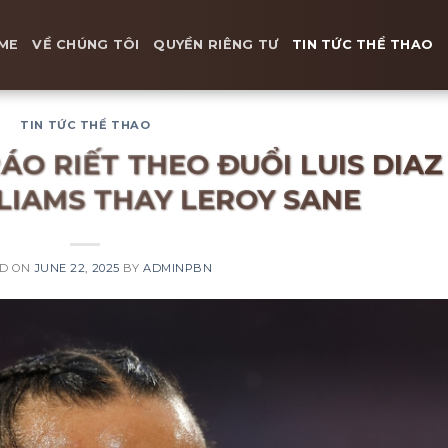
ME
VỀ CHÚNG TÔI
QUYỀN RIÊNG TƯ
TIN TỨC THỂ THAO
TIN TỨC THỂ THAO
ÁO RIẾT THEO ĐUỔI LUIS DIAZ
LIAMS THAY LEROY SANE
ED ON
JUNE 22, 2025
BY
ADMINPBN