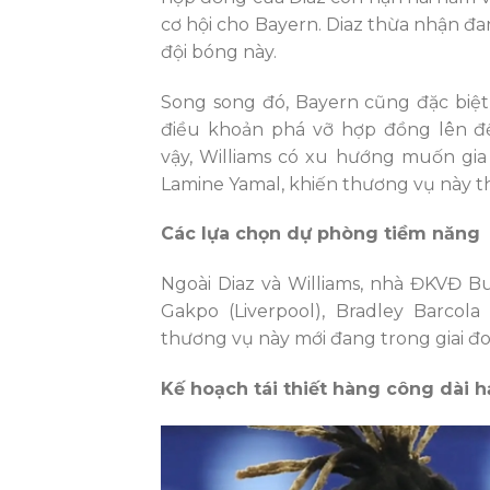
cơ hội cho Bayern. Diaz thừa nhận đan
đội bóng này.
Song song đó, Bayern cũng đặc biệt 
điều khoản phá vỡ hợp đồng lên đế
vậy, Williams có xu hướng muốn gia
Lamine Yamal, khiến thương vụ này 
Các lựa chọn dự phòng tiềm năng
Ngoài Diaz và Williams, nhà ĐKVĐ 
Gakpo (Liverpool), Bradley Barcol
thương vụ này mới đang trong giai đo
Kế hoạch tái thiết hàng công dài 