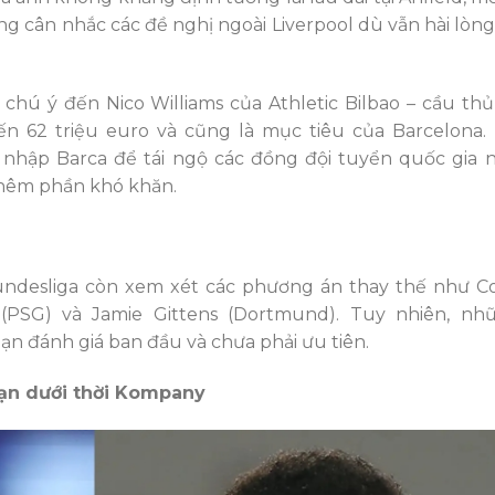
g cân nhắc các đề nghị ngoài Liverpool dù vẫn hài lòng 
chú ý đến Nico Williams của Athletic Bilbao – cầu thủ
n 62 triệu euro và cũng là mục tiêu của Barcelona.
 nhập Barca để tái ngộ các đồng đội tuyển quốc gia 
thêm phần khó khăn.
Bundesliga còn xem xét các phương án thay thế như C
a (PSG) và Jamie Gittens (Dortmund). Tuy nhiên, nh
ạn đánh giá ban đầu và chưa phải ưu tiên.
hạn dưới thời Kompany