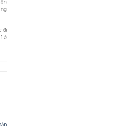
iến
ạng
 đi
1 ở
sẵn