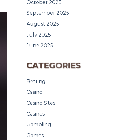
October 2025
September 2025
August 2025
July 2025
June 2025
CATEGORIES
Betting
Casino
Casino Sites
Casinos
Gambling
Games