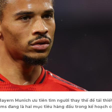
Bayern Munich ưu tiên tìm người thay thế để tái thiế
iams đang là hai mục tiêu hàng đầu trong kế hoạch 